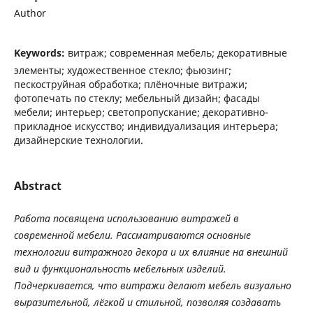
Author
Keywords:
витраж; современная мебель; декоративные
элементы; художественное стекло; фьюзинг;
пескоструйная обработка; плёночные витражи;
фотопечать по стеклу; мебельный дизайн; фасады
мебели; интерьер; светопропускание; декоративно-
прикладное искусство; индивидуализация интерьера;
дизайнерские технологии.
Abstract
Работа
посвящена
использованию
витражей
в
современной
мебели
.
Рассматриваются
основные
технологии
витражного
декора
и
их
влияние
на
внешний
вид
и
функциональность
мебельных
изделий
.
Подчеркивается
,
что
витражи
делают
мебель
визуально
выразительной
,
лёгкой
и
стильной
,
позволяя
создавать