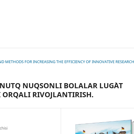
S AND METHODS FOR INCREASING THE EFFICIENCY OF INNOVATIVE RESEARC
NUTQ NUQSONLI BOLALAR LUG`AT
I ORQALI RIVOJLANTIRISH.
hisi