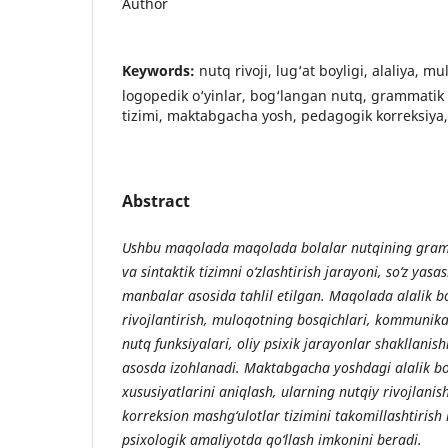
Author
Keywords:
nutq rivoji, lug‘at boyligi, alaliya, m
logopedik o‘yinlar, bog‘langan nutq, grammatik 
tizimi, maktabgacha yosh, pedagogik korreksiya, 
Abstract
Ushbu maqolada maqolada bolalar nutqining gramma
va sintaktik tizimni o‘zlashtirish jarayoni, so‘z ya
manbalar asosida tahlil etilgan. Maqolada alalik bo
rivojlantirish, muloqotning bosqichlari, kommunik
nutq funksiyalari, oliy psixik jarayonlar shakllanish
asosda izohlanadi. Maktabgacha yoshdagi alalik bol
xususiyatlarini aniqlash, ularning nutqiy rivojlanish
korreksion mashg‘ulotlar tizimini takomillashtiris
psixologik amaliyotda qo‘llash imkonini beradi.