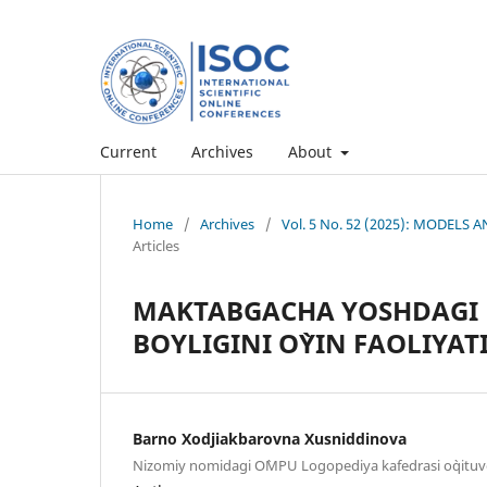
Current
Archives
About
Home
/
Archives
/
Vol. 5 No. 52 (2025): MODEL
Articles
MAKTABGACHA YOSHDAGI 
BOYLIGINI O`YIN FAOLIYAT
Barno Xodjiakbarovna Xusniddinova
Nizomiy nomidagi O`MPU Logopediya kafedrasi o`qituvc