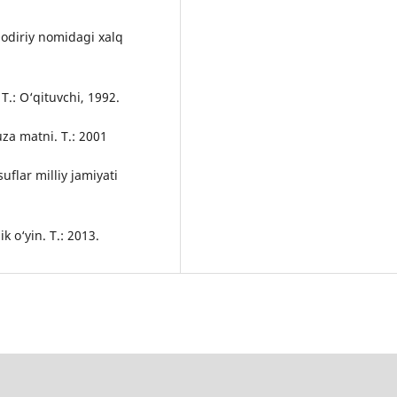
Qodiriy nomidagi xalq
T.: О‘qituvchi, 1992.
za matni. T.: 2001
uflar milliy jamiyati
 о‘yin. T.: 2013.