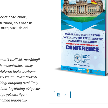
uloqot bosqichlari,
tuzilma, so‘z yasash
nutq buzilishlari.
tik tuzilishi, morfologik
sash mexanizmlari ilmiy
lalarda lug‘at boyligini
ativ va umumlashtiruvchi
idagi nutqning o‘rni ilmiy
alar lug‘atining o‘ziga xos
iga yo‘naltirilgan
PDF
h hamda logopedik-