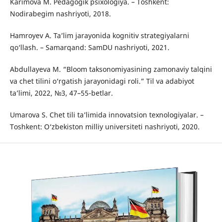
Karimova M. Pedagogik psixologiya. – Toshkent:
Nodirabegim nashriyoti, 2018.
Hamroyev A. Ta’lim jarayonida kognitiv strategiyalarni
qo‘llash. – Samarqand: SamDU nashriyoti, 2021.
Abdullayeva M. “Bloom taksonomiyasining zamonaviy talqini
va chet tilini o‘rgatish jarayonidagi roli.” Til va adabiyot
ta’limi, 2022, №3, 47–55-betlar.
Umarova S. Chet tili ta’limida innovatsion texnologiyalar. –
Toshkent: O‘zbekiston milliy universiteti nashriyoti, 2020.