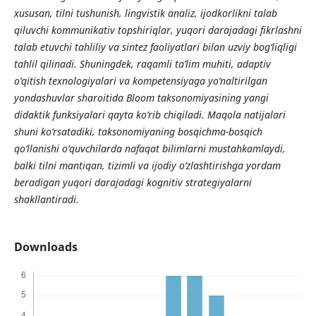
xususan, tilni tushunish, lingvistik analiz, ijodkorlikni talab
qiluvchi kommunikativ topshiriqlar, yuqori darajadagi fikrlashni
talab etuvchi tahliliy va sintez faoliyatlari bilan uzviy bog‘liqligi
tahlil qilinadi. Shuningdek, raqamli ta’lim muhiti, adaptiv
o‘qitish texnologiyalari va kompetensiyaga yo‘naltirilgan
yondashuvlar sharoitida Bloom taksonomiyasining yangi
didaktik funksiyalari qayta ko‘rib chiqiladi. Maqola natijalari
shuni ko‘rsatadiki, taksonomiyaning bosqichma-bosqich
qo‘llanishi o‘quvchilarda nafaqat bilimlarni mustahkamlaydi,
balki tilni mantiqan, tizimli va ijodiy o‘zlashtirishga yordam
beradigan yuqori darajadagi kognitiv strategiyalarni
shakllantiradi.
Downloads