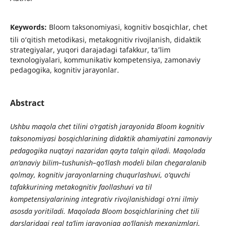
Keywords:
Bloom taksonomiyasi, kognitiv bosqichlar, chet
tili o‘qitish metodikasi, metakognitiv rivojlanish, didaktik
strategiyalar, yuqori darajadagi tafakkur, ta’lim
texnologiyalari, kommunikativ kompetensiya, zamonaviy
pedagogika, kognitiv jarayonlar.
Abstract
Ushbu maqola chet tilini o‘rgatish jarayonida Bloom kognitiv
taksonomiyasi bosqichlarining didaktik ahamiyatini zamonaviy
pedagogika nuqtayi nazaridan qayta talqin qiladi. Maqolada
an’anaviy bilim–tushunish–qo‘llash modeli bilan chegaralanib
qolmay, kognitiv jarayonlarning chuqurlashuvi, o‘quvchi
tafakkurining metakognitiv faollashuvi va til
kompetensiyalarining integrativ rivojlanishidagi o‘rni ilmiy
asosda yoritiladi. Maqolada Bloom bosqichlarining chet tili
darslaridagi real ta’lim jarayoniga qo‘llanish mexanizmlari,