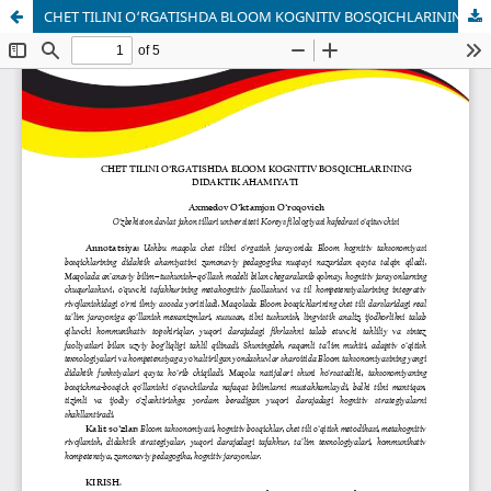
CHET TILINI O‘RGATISHDA BLOOM KOGNITIV BOSQICHLARINING DIDAKTIK AHAMIYATI