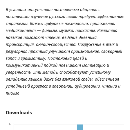
В
условиях
отсутствия
постоянного
общения
с
носителями
изучение
русского
языка
требует
эффективных
стратегий
.
Важны
цифровые
технологии
,
приложения
,
медиаконтент
—
фильмы
,
музыка
,
подкасты
.
Развитию
навыков
помогают
чтение
,
ведение
дневника
,
транскрипция
,
онлайн
-
сообщества
.
Погружение
в
язык
и
регулярная
практика
улучшают
произношение
,
словарный
запас
и
грамматику
.
Постановка
целей
и
коммуникативный
подход
повышают
мотивацию
и
уверенность
.
Эти
методы
способствуют
успешному
овладению
языком
даже
без
языковой
среды
,
обеспечивая
устойчивый
прогресс
в
говорении
,
аудировании
,
чтении
и
письме
Downloads