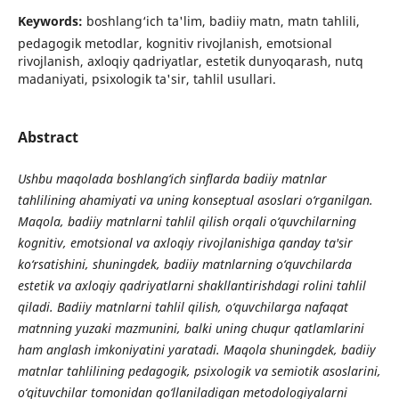
Keywords:
boshlang‘ich ta'lim, badiiy matn, matn tahlili,
pedagogik metodlar, kognitiv rivojlanish, emotsional
rivojlanish, axloqiy qadriyatlar, estetik dunyoqarash, nutq
madaniyati, psixologik ta'sir, tahlil usullari.
Abstract
Ushbu maqolada boshlang‘ich sinflarda badiiy matnlar
tahlilining ahamiyati va uning konseptual asoslari o‘rganilgan.
Maqola, badiiy matnlarni tahlil qilish orqali o‘quvchilarning
kognitiv, emotsional va axloqiy rivojlanishiga qanday ta'sir
ko‘rsatishini, shuningdek, badiiy matnlarning o‘quvchilarda
estetik va axloqiy qadriyatlarni shakllantirishdagi rolini tahlil
qiladi. Badiiy matnlarni tahlil qilish, o‘quvchilarga nafaqat
matnning yuzaki mazmunini, balki uning chuqur qatlamlarini
ham anglash imkoniyatini yaratadi. Maqola shuningdek, badiiy
matnlar tahlilining pedagogik, psixologik va semiotik asoslarini,
o‘qituvchilar tomonidan qo‘llaniladigan metodologiyalarni