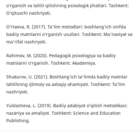
o‘rganish va tahlil qilishning psixologik jihatlari. Tashkent:
O‘qituvchi nashriyoti.
O‘rtaeva, R. (2017). Ta'lim metodlari: boshlang‘ich sinfda
badiiy matnlarni o‘rganish usullari. Toshkent: Ma'naviyat va
ma'rifat nashriyoti.
Rahimov, M. (2020). Pedagogik psixologiya va badiiy
matnlarni o‘rganish. Toshkent: Akademiya.
Shukurov, U. (2021). Boshlang‘ich ta'limda badiiy matnlar
tahlilining ijtimoiy va axloqiy ahamiyati. Toshkent: Ta'lim
nashriyoti.
Yuldasheva, L. (2019). Badiiy adabiyot o‘qitish metodikasi:
nazariya va amaliyot. Toshkent: Science and Education
Publishing.