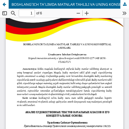
BOSHLANG’ICH TA’LIMDA MATNLAR TAHLILI VA UNING KONSEPTUAL ASOSLARI.