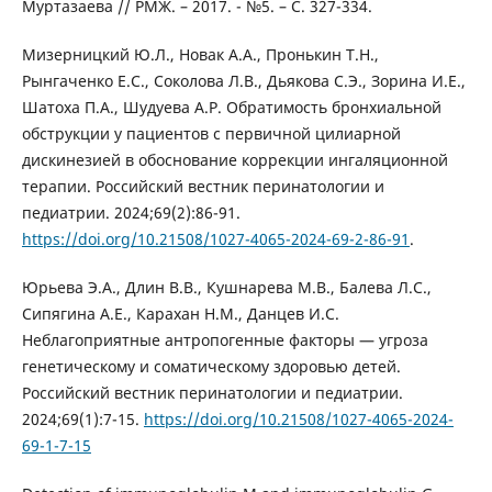
Муртазаева // РМЖ. – 2017. - №5. – С. 327-334.
Мизерницкий Ю.Л., Новак А.А., Пронькин Т.Н.,
Рынгаченко Е.С., Соколова Л.В., Дьякова С.Э., Зорина И.Е.,
Шатоха П.А., Шудуева А.Р. Обратимость бронхиальной
обструкции у пациентов с первичной цилиарной
дискинезией в обоснование коррекции ингаляционной
терапии. Российский вестник перинатологии и
педиатрии. 2024;69(2):86-91.
https://doi.org/10.21508/1027-4065-2024-69-2-86-91
.
Юрьева Э.А., Длин В.В., Кушнарева М.В., Балева Л.С.,
Сипягина А.Е., Карахан Н.М., Данцев И.С.
Неблагоприятные антропогенные факторы — угроза
генетическому и соматическому здоровью детей.
Российский вестник перинатологии и педиатрии.
2024;69(1):7-15.
https://doi.org/10.21508/1027-4065-2024-
69-1-7-15