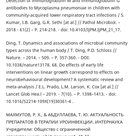
Detection of immunoglobulin M and immunoglobulin G
antibodies to Mycoplasma pneumoniae in children with
community-acquired lower respiratory tract infections / S.
Kumar, I.B. Garg, G.R. Sethi [at al.] // Pathol Microbiol. –
2018 - 61(2) – Р. 214-218. - doi: 10.4103/IJPM.IJPM_21_17.
Ding, T. Dynamics and associations of microbial community
types across the human body / T. Ding, P.D. Schloss //
Nature. – 2014. – 509. – Р. 357-360. - DOI:
10.1038/nature13178. 68. Do effects of early life
interventions on linear growth correspond to effects on
neurobehavioural development? A systematic review and
meta-analysis / E.L. Prado, L.M. Larson, K. Cox [at al.] //
Lancet Glob Hea.l – 2019. - 7(10). – Р. 1398–1413. - doi:
10.1016/S2214-109X(19)30361-4 .
МАХМУТОВ, Р. Х., & АБДУЛЛАЕВА, Т. Ю. АКТУАЛЬНОСТЬ
ПРЕПАРАТОВ В ТЕРАПИИ УРОИНФЕКЦИИ. ИНТЕРНАУКА
Учредители: Общество с ограниченной