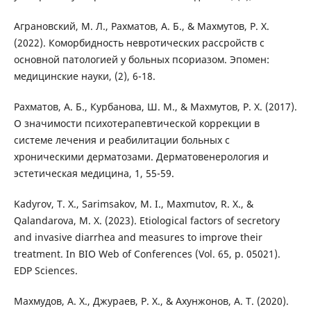
Аграновский, М. Л., Рахматов, А. Б., & Махмутов, Р. Х.
(2022). Коморбидность невротических рассройств с
основной патологией у больных псориазом. Эпомен:
медицинские науки, (2), 6-18.
Рахматов, А. Б., Курбанова, Ш. М., & Махмутов, Р. Х. (2017).
О значимости психотерапевтической коррекции в
системе лечения и реабилитации больных с
хроническими дерматозами. Дерматовенерология и
эстетическая медицина, 1, 55-59.
Kadyrov, T. X., Sarimsakov, M. I., Maxmutov, R. X., &
Qalandarova, M. X. (2023). Etiological factors of secretory
and invasive diarrhea and measures to improve their
treatment. In BIO Web of Conferences (Vol. 65, p. 05021).
EDP Sciences.
Махмудов, А. Х., Джураев, Р. Х., & Ахунжонов, А. Т. (2020).