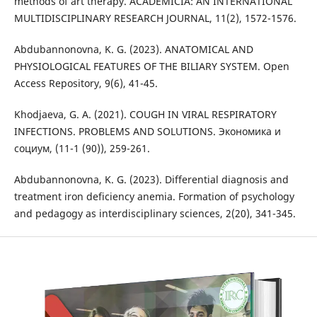
methods of art therapy. ACADEMICIA: AN INTERNATIONAL
MULTIDISCIPLINARY RESEARCH JOURNAL, 11(2), 1572-1576.
Abdubannonovna, K. G. (2023). ANATOMICAL AND
PHYSIOLOGICAL FEATURES OF THE BILIARY SYSTEM. Open
Access Repository, 9(6), 41-45.
Khodjaeva, G. A. (2021). COUGH IN VIRAL RESPIRATORY
INFECTIONS. PROBLEMS AND SOLUTIONS. Экономика и
социум, (11-1 (90)), 259-261.
Abdubannonovna, K. G. (2023). Differential diagnosis and
treatment iron deficiency anemia. Formation of psychology
and pedagogy as interdisciplinary sciences, 2(20), 341-345.