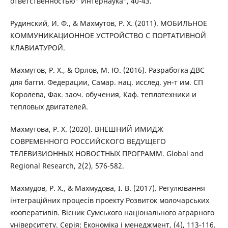
ответственностью" Интернаука", 40-43.
Рудинский, И. Ф., & Махмутов, Р. Х. (2011). МОБИЛЬНОЕ
КОММУНИКАЦИОННОЕ УСТРОЙСТВО С ПОРТАТИВНОЙ
КЛАВИАТУРОЙ.
Махмутов, Р. Х., & Орлов, М. Ю. (2016). Разработка ДВС
для багги. Федерации, Самар. нац. исслед. ун-т им. СП
Королева, Фак. заоч. обучения, Каф. теплотехники и
тепловых двигателей.
Махмутова, Р. Х. (2020). ВНЕШНИЙ ИМИДЖ
СОВРЕМЕННОГО РОССИЙСКОГО ВЕДУЩЕГО
ТЕЛЕВИЗИОННЫХ НОВОСТНЫХ ПРОГРАММ. Global and
Regional Research, 2(2), 576-582.
Махмудов, Р. Х., & Махмудова, І. В. (2017). Регулювання
інтеграційних процесів проекту Розвиток молочарських
кооперативів. Вісник Сумського національного аграрного
університету. Серія: Економіка і менеджмент, (4), 113-116.