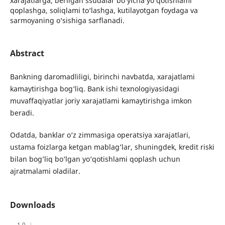
xarajatlarga, berilgan ssudalar bo‘yicha yo‘qotishlami
qoplashga, soliqlami to‘lashga, kutilayotgan foydaga va
sarmoyaning o‘sishiga sarflanadi.
Abstract
Bankning daromadliligi, birinchi navbatda, xarajatlami
kamaytirishga bog‘liq. Bank ishi texnologiyasidagi
muvaffaqiyatlar joriy xarajatlami kamaytirishga imkon
beradi.
Odatda, banklar o‘z zimmasiga operatsiya xarajatlari,
ustama foizlarga ketgan mablag’lar, shuningdek, kredit riski
bilan bog’liq bo‘lgan yo‘qotishlami qoplash uchun
ajratmalami oladilar.
Downloads