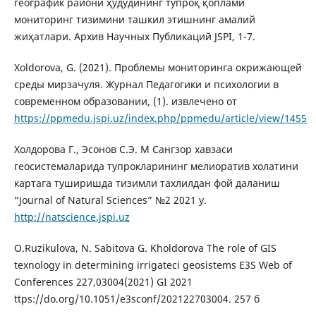
географик райони ҳудудининг тупроқ қоплами
мониторинг тизимини ташкил этишнинг амалий
жиҳатлари. Архив Научных Публикаций JSPI, 1-7.
Xoldorova, G. (2021). Проблемы мониторинга окрижающей
среды мирзачуля. Журнал Педагогики и психологии в
современном образовании, (1). извлечено от
https://ppmedu.jspi.uz/index.php/ppmedu/article/view/1455
Холдорова Г., Эсонов С.Э. М Сангзор хавзаси
геосистемаларида тупрокларининг мелиоратив холатини
картага туширишда тизимли тахлилдан фой даланиш
“Journal of Natural Sciences” №2 2021 y.
http://natscience.jspi.uz
O.Ruzikulova, N. Sabitova G. Kholdorova The role of GIS
texnology in determining irrigateci geosistems E3S Web of
Conferences 227,03004(2021) GI 2021
ttps://do.org/10.1051/e3sconf/202122703004. 257 б