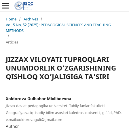
Home
/
Archives
/
Vol. 5 No. 52 (2025): PEDAGOGICAL SCIENCES AND TEACHING
METHODS
/
Articles
JIZZAX VILOYATI TUPROQLARI
UNUMDORLIK O‘ZGARISHINING
QISHLOQ XO’JALIGIGA TA’SIRI
Xoldorova Gulbahor Mixliboevna
Jizzax davlat pedagogika universiteti Tabiiy fanlar fakulteti
Geografiya va iqtisodiy bilim asoslari kafedrasi dotsenti., g.f.f.d.,PhD,
e.mail:xoldorovaguli@gmail.com
Author