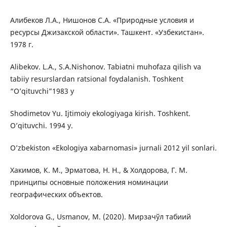
Aлибеков Л.A., Нишонов С.A. «Природные условия и
ресурсы Джизакской области». Taшкент. «Узбекистан».
1978 г.
Alibekov. L.A., S.A.Nishonov. Tabiatni muhofaza qilish va
tabiiy resurslardan ratsional foydalanish. Toshkent
“O’qituvchi”1983 y
Shodimetov Yu. Ijtimoiy ekologiyaga kirish. Toshkent.
O’qituvchi. 1994 y.
O’zbekiston «Ekologiya xabarnomasi» jurnali 2012 yil sonlari.
Хакимов, К. М., Эрматова, Н. Н., & Холдорова, Г. M.
принципы основные положения номинации
географических объектов.
Xoldorova G., Usmanov, M. (2020). Мирзачўл табиий