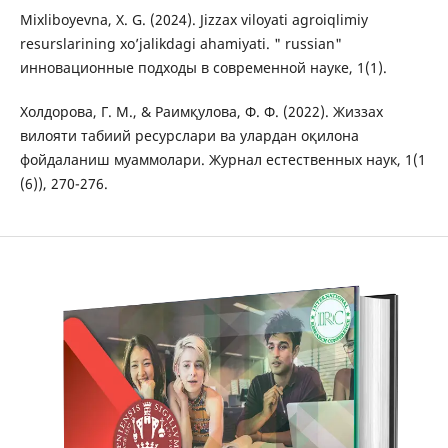
Mixliboyevna, X. G. (2024). Jizzax viloyati agroiqlimiy
resurslarining xo’jalikdagi ahamiyati. " russian"
инновационные подходы в современной науке, 1(1).
Холдорова, Г. М., & Раимқулова, Ф. Ф. (2022). Жиззах
вилояти табиий ресурслари ва улардан оқилона
фойдаланиш муаммолари. Журнал естественных наук, 1(1
(6)), 270-276.