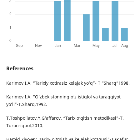
References
Karimov I.A. “Tarixiy xotirasiz kelajak yo’q”- T “Sharq”1998.
Karimov I.A. “O‘zbekistonning o‘z istiqlol va taraqqiyot
yo‘li”-T.Sharq.1992.
T.Toshpo‘latov,Y.G‘affarov. “Tarix o‘qitish metodikasi”-T.
Turon-iqbol.2010.
Hamid Ziyoyev. Tarix- o‘tmish va kelajak ko‘zgusi”-T.G‘afur