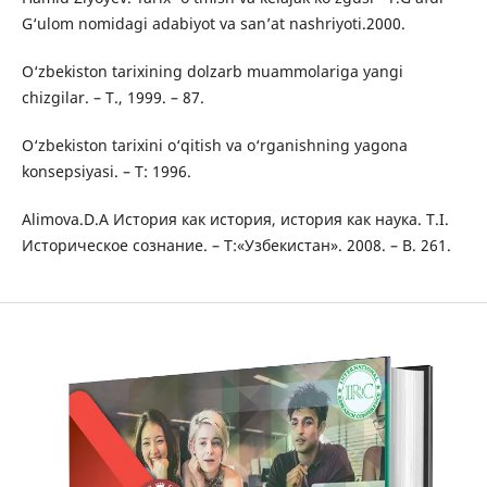
G‘ulom nomidagi adabiyot va san’at nashriyoti.2000.
O‘zbekiston tarixining dolzarb muammolariga yangi
chizgilar. – Т., 1999. – 87.
O‘zbekiston tarixini o‘qitish va o‘rganishning yagona
konsepsiyasi. – Т: 1996.
Alimova.D.A История как история, история как наука. T.I.
Историческое сознание. – Т:«Узбекистан». 2008. – B. 261.