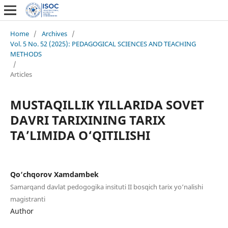
Home
/
Archives
/
Vol. 5 No. 52 (2025): PEDAGOGICAL SCIENCES AND TEACHING
METHODS
/
Articles
MUSTAQILLIK YILLARIDA SOVET
DAVRI TARIXINING TARIX
TA’LIMIDA O‘QITILISHI
Qo‘chqorov Xamdambek
Samarqand davlat pedogogika insituti II bosqich tarix yo‘nalishi
magistranti
Author