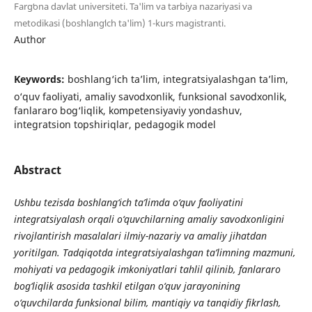
Fargʻona davlat universiteti. Ta'lim va tarbiya nazariyasi va
metodikasi (boshlangʻich ta'lim) 1-kurs magistranti.
Author
Keywords:
boshlang‘ich ta’lim, integratsiyalashgan ta’lim,
o‘quv faoliyati, amaliy savodxonlik, funksional savodxonlik,
fanlararo bog‘liqlik, kompetensiyaviy yondashuv,
integratsion topshiriqlar, pedagogik model
Abstract
Ushbu tezisda boshlang‘ich ta’limda o‘quv faoliyatini
integratsiyalash orqali o‘quvchilarning amaliy savodxonligini
rivojlantirish masalalari ilmiy-nazariy va amaliy jihatdan
yoritilgan. Tadqiqotda integratsiyalashgan ta’limning mazmuni,
mohiyati va pedagogik imkoniyatlari tahlil qilinib, fanlararo
bog‘liqlik asosida tashkil etilgan o‘quv jarayonining
o‘quvchilarda funksional bilim, mantiqiy va tanqidiy fikrlash,