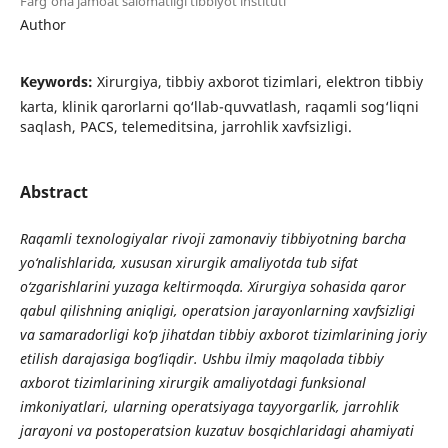
Farg’ona jamoat salomatligi tibbiyot instituti
Author
Keywords:
Xirurgiya, tibbiy axborot tizimlari, elektron tibbiy
karta, klinik qarorlarni qo‘llab-quvvatlash, raqamli sog‘liqni
saqlash, PACS, telemeditsina, jarrohlik xavfsizligi.
Abstract
Raqamli texnologiyalar rivoji zamonaviy tibbiyotning barcha
yo‘nalishlarida, xususan xirurgik amaliyotda tub sifat
o‘zgarishlarini yuzaga keltirmoqda. Xirurgiya sohasida qaror
qabul qilishning aniqligi, operatsion jarayonlarning xavfsizligi
va samaradorligi ko‘p jihatdan tibbiy axborot tizimlarining joriy
etilish darajasiga bog‘liqdir. Ushbu ilmiy maqolada tibbiy
axborot tizimlarining xirurgik amaliyotdagi funksional
imkoniyatlari, ularning operatsiyaga tayyorgarlik, jarrohlik
jarayoni va postoperatsion kuzatuv bosqichlaridagi ahamiyati