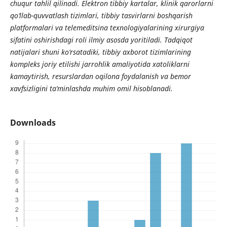
chuqur tahlil qilinadi. Elektron tibbiy kartalar, klinik qarorlarni
qo‘llab-quvvatlash tizimlari, tibbiy tasvirlarni boshqarish
platformalari va telemeditsina texnologiyalarining xirurgiya
sifatini oshirishdagi roli ilmiy asosda yoritiladi. Tadqiqot
natijalari shuni ko‘rsatadiki, tibbiy axborot tizimlarining
kompleks joriy etilishi jarrohlik amaliyotida xatoliklarni
kamaytirish, resurslardan oqilona foydalanish va bemor
xavfsizligini ta’minlashda muhim omil hisoblanadi.
Downloads