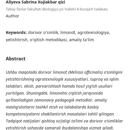
Aliyeva Sabrina Xojiakbar qizi
Tabiiy fanlar fakulteti Biologiya yo‘nalishi 4-bosqich talabasi
Author
Keywords:
dorivor o‘simlik, limonoʻt, agrotexnologiya,
yetishtirish, o‘qitish metodikasi, amaliy ta’lim
Abstract
Ushbu maqolada dorivor limonoʻt (Melissa officinalis) o‘simligini
yetishtirishning agrotexnologik xususiyatlari, tuproq va iqlim
talablari, ekish, parvarishlash hamda hosil yig‘ish usullari
yoritilgan. Shuningdek, limonoʻtni o‘qitish jarayonida
qo‘llaniladigan zamonaviy pedagogik metodlar, amaliy
mashg‘ulotlarni tashkil etish va talabalarda kasbiy
kompetensiyalarni shakllantirish masalalari tahlil qilingan.
Tadqiqot natijalari qishloq xo‘jaligi ta’limi va dorivor o‘simliklar
yetishtirish sohasida samarali foydalanishga xizmat qiladi.