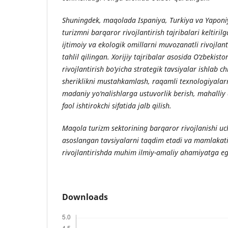
Shuningdek, maqolada Ispaniya, Turkiya va Yaponi
turizmni barqaror rivojlantirish tajribalari keltirilg
ijtimoiy va ekologik omillarni muvozanatli rivojlant
tahlil qilingan. Xorijiy tajribalar asosida O‘zbekis
rivojlantirish bo‘yicha strategik tavsiyalar ishlab c
sheriklikni mustahkamlash, raqamli texnologiyalarni
madaniy yo‘nalishlarga ustuvorlik berish, mahalliy
faol ishtirokchi sifatida jalb qilish.
Maqola turizm sektorining barqaror rivojlanishi uc
asoslangan tavsiyalarni taqdim etadi va mamlakati
rivojlantirishda muhim ilmiy-amaliy ahamiyatga eg
Downloads