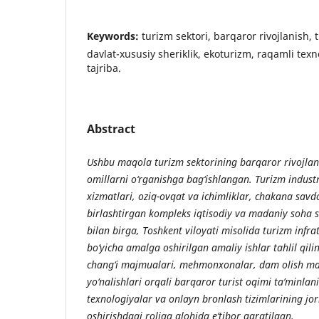
Keywords:
turizm sektori, barqaror rivojlanish, 
davlat-xususiy sheriklik, ekoturizm, raqamli texn
tajriba.
Abstract
Ushbu maqola turizm sektorining barqaror rivojlani
omillarni o‘rganishga bag‘ishlangan. Turizm industr
xizmatlari, oziq-ovqat va ichimliklar, chakana savdo
birlashtirgan kompleks iqtisodiy va madaniy soha sif
bilan birga, Toshkent viloyati misolida turizm infrat
bo‘yicha amalga oshirilgan amaliy ishlar tahlil qilin
chang‘i majmualari, mehmonxonalar, dam olish ma
yo‘nalishlari orqali barqaror turist oqimi ta’minlan
texnologiyalar va onlayn bronlash tizimlarining joriy
oshirishdagi roliga alohida e’tibor qaratilgan.