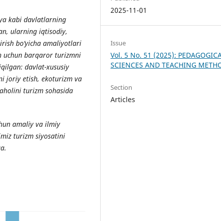
2025-11-01
ya kabi davlatlarning
an, ularning iqtisodiy,
Issue
irish bo‘yicha amaliyotlari
Vol. 5 No. 51 (2025): PEDAGOGIC
ton uchun barqaror turizmni
SCIENCES AND TEACHING METH
hiqilgan: davlat-xususiy
 joriy etish, ekoturizm va
Section
 aholini turizm sohasida
Articles
hun amaliy va ilmiy
miz turizm siyosatini
a.