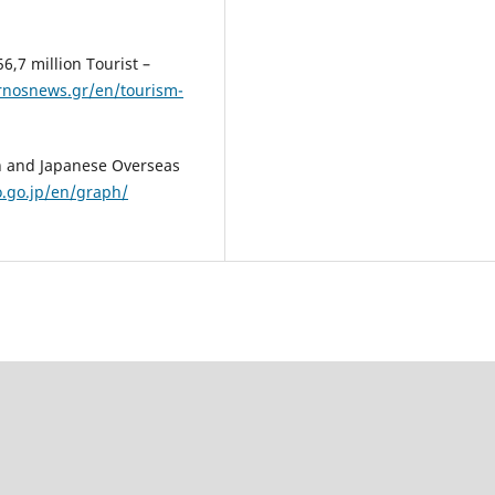
6,7 million Tourist –
rnosnews.gr/en/tourism-
pan and Japanese Overseas
to.go.jp/en/graph/