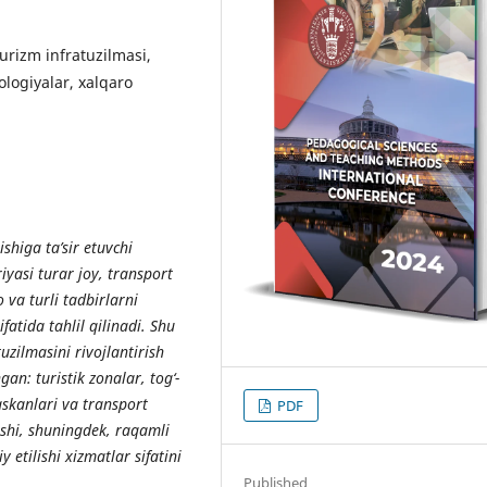
turizm infratuzilmasi,
ologiyalar, xalqaro
shiga ta’sir etuvchi
iyasi turar joy, transport
 va turli tadbirlarni
atida tahlil qilinadi. Shu
uzilmasini rivojlantirish
gan: turistik zonalar, tog‘-
skanlari va transport
PDF
ishi, shuningdek, raqamli
 etilishi xizmatlar sifatini
Published