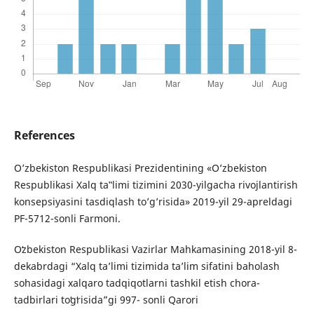
References
O’zbekiston Respublikasi Prezidentining «O’zbekiston
Respublikasi Xalq ta‟limi tizimini 2030-yilgacha rivojlantirish
konsepsiyasini tasdiqlash to’g’risida» 2019-yil 29-apreldagi
PF-5712-sonli Farmoni.
Oʻzbekiston Respublikasi Vazirlar Mahkamasining 2018-yil 8-
dekabrdagi “Xalq ta’limi tizimida ta’lim sifatini baholash
sohasidagi xalqaro tadqiqotlarni tashkil etish chora-
tadbirlari toʻgʻrisida”gi 997- sonli Qarori