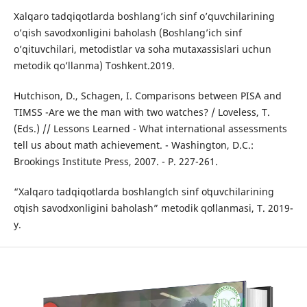
Xalqaro tadqiqotlarda boshlang’ich sinf o’quvchilarining
o’qish savodxonligini baholash (Boshlang’ich sinf
o’qituvchilari, metodistlar va soha mutaxassislari uchun
metodik qo’llanma) Toshkent.2019.
Hutchison, D., Schagen, I. Comparisons between PISA and
TIMSS -Are we the man with two watches? / Loveless, T.
(Eds.) // Lessons Learned - What international assessments
tell us about math achievement. - Washington, D.C.:
Brookings Institute Press, 2007. - P. 227-261.
“Xalqaro tadqiqotlarda boshlangʻich sinf oʻquvchilarining
oʻqish savodxonligini baholash” metodik qoʻllanmasi, T. 2019-
y.