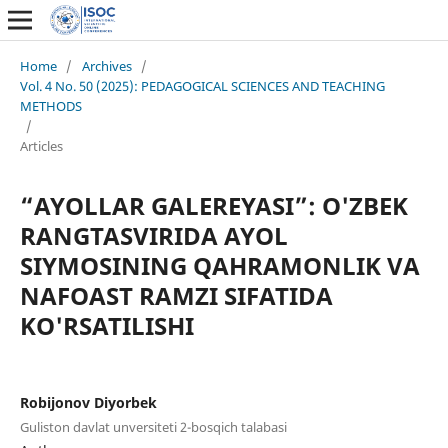
Home
/
Archives
/
Vol. 4 No. 50 (2025): PEDAGOGICAL SCIENCES AND TEACHING
METHODS
/
Articles
“AYOLLAR GALEREYASI”: O'ZBEK
RANGTASVIRIDA AYOL
SIYMOSINING QAHRAMONLIK VA
NAFOAST RAMZI SIFATIDA
KO'RSATILISHI
Rоbijоnоv Diyоrbek
Gulistоn dаvlаt unversiteti 2-bоsqich tаlаbаsi