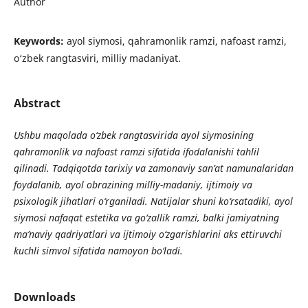
Author
Keywords:
ayol siymosi, qahramonlik ramzi, nafoast ramzi,
o‘zbek rangtasviri, milliy madaniyat.
Abstract
Ushbu maqolada o‘zbek rangtasvirida ayol siymosining
qahramonlik va nafoast ramzi sifatida ifodalanishi tahlil
qilinadi. Tadqiqotda tarixiy va zamonaviy san’at namunalaridan
foydalanib, ayol obrazining milliy-madaniy, ijtimoiy va
psixologik jihatlari o‘rganiladi. Natijalar shuni ko‘rsatadiki, ayol
siymosi nafaqat estetika va go‘zallik ramzi, balki jamiyatning
ma’naviy qadriyatlari va ijtimoiy o‘zgarishlarini aks ettiruvchi
kuchli simvol sifatida namoyon bo‘ladi.
Downloads