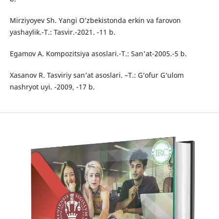
Mirziyoyev Sh. Yangi O’zbekistonda erkin va farovon
yashaylik.-T.: Tasvir.-2021. -11 b.
Egamov A. Kompozitsiya asoslari.-T.: San'at-2005.-5 b.
Xasanov R. Tasviriy san’at asoslari. –T.: G‘ofur G‘ulom
nashryot uyi. -2009, -17 b.