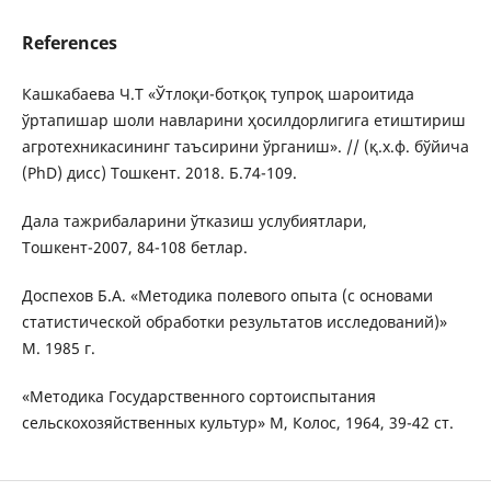
References
Кашкабаева Ч.Т «Ўтлоқи-ботқоқ тупроқ шароитида
ўртапишар шоли навларини ҳосилдорлигига етиштириш
агротехникасининг таъсирини ўрганиш». // (қ.х.ф. бўйича
(PhD) дисс) Тошкент. 2018. Б.74-109.
Дaлa тaжpибaлapини ўткaзиш уcлубиятлapи,
Тошкент-2007, 84-108 бетлар.
Доспехов Б.A. «Методика полевого опыта (с основами
статистической обработки результатов исследований)»
М. 1985 г.
«Методика Государственного сортоиспытания
сельскохозяйственных культур» М, Колос, 1964, 39-42 ст.