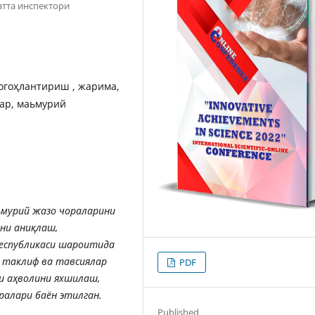
атта инспектори
огоҳлантириш , жарима,
ар, маьмурий
ъмурий
жазо
чораларини
ни
аниқлаш
,
еспубликаси
шароитида
таклиф
ва
тавсиялар
PDF
и
аҳволини
яхшилаш
,
ралари
баён
этилган
.
Published