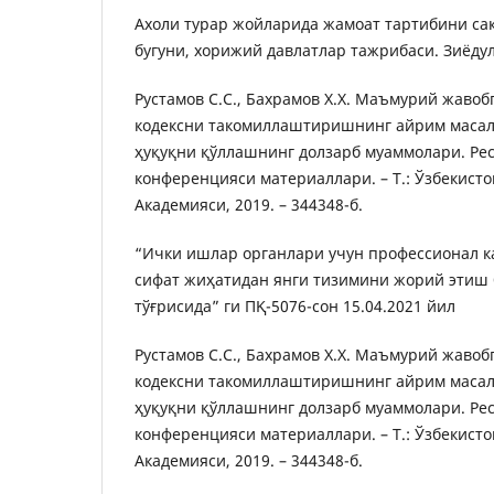
Ахоли турар жойларида жамоат тартибини са
бугуни, хорижий давлатлар тажрибаси. Зиёду
Рустамов С.С., Бахрамов Х.Х. Маъмурий жавоб
кодексни такомиллаштиришнинг айрим масал
ҳуқуқни қўллашнинг долзарб муаммолари. Ре
конференцияси материаллари. – Т.: Ўзбекист
Академияси, 2019. – 344348-б.
“Ички ишлар органлари учун профессионал 
сифат жиҳатидан янги тизимини жорий этиш
тўғрисида” ги ПҚ-5076-сон 15.04.2021 йил
Рустамов С.С., Бахрамов Х.Х. Маъмурий жавоб
кодексни такомиллаштиришнинг айрим масал
ҳуқуқни қўллашнинг долзарб муаммолари. Ре
конференцияси материаллари. – Т.: Ўзбекист
Академияси, 2019. – 344348-б.