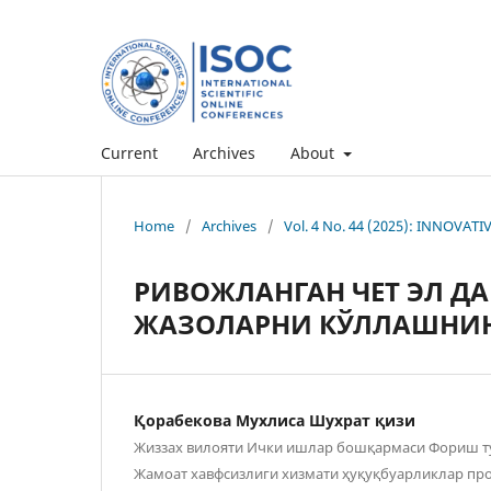
Current
Archives
About
Home
/
Archives
/
Vol. 4 No. 44 (2025): INNOVAT
РИВОЖЛАНГАН ЧЕТ ЭЛ Д
ЖАЗОЛАРНИ КЎЛЛАШНИНГ
Қорабекова Мухлиса Шухрат қизи
Жиззах вилояти Ички ишлар бошқармаси Фориш 
Жамоат хавфсизлиги хизмати ҳуқуқбуарликлар пр