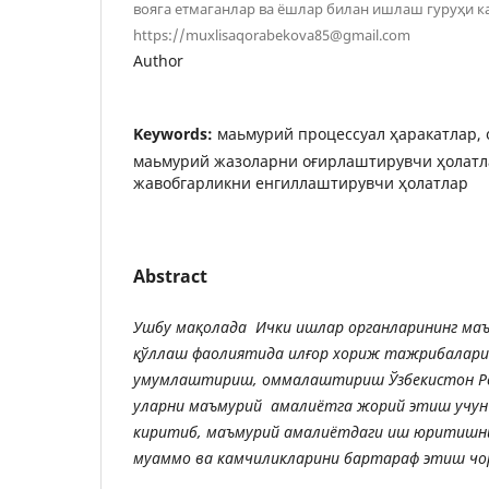
вояга етмаганлар ва ёшлар билан ишлаш гуруҳи к
https://muxlisaqorabekova85@gmail.com
Author
Keywords:
маьмурий процессуал ҳаракатлар, 
маьмурий жазоларни оғирлаштирувчи ҳолатл
жавобгарликни енгиллаштирувчи ҳолатлар
Abstract
Ушбу
мақолада
Ички
ишлар
органларининг
ма
қўллаш
фаолиятида
илғор
хориж
тажрибалари
умумлаштириш
,
оммалаштириш
Ўзбекистон
Р
уларни
маъмурий
амалиётга
жорий
этиш
учун
киритиб
,
маъмурий
амалиётдаги
иш
юритишн
муаммо
ва
камчиликларини
бартараф
этиш
чо