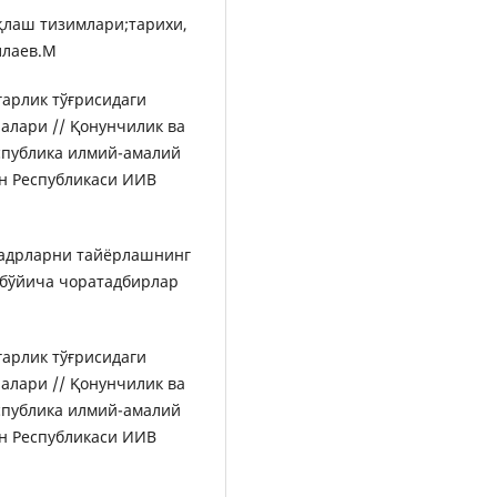
қлаш тизимлари;тарихи,
ллаев.М
гарлик тўғрисидаги
алари // Қонунчилик ва
спублика илмий-амалий
он Республикаси ИИВ
кадрларни тайёрлашнинг
 бўйича чоратадбирлар
гарлик тўғрисидаги
алари // Қонунчилик ва
спублика илмий-амалий
он Республикаси ИИВ