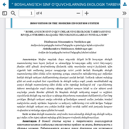
“ BOSHLANG'ICH SINF O'QUVCHILARNING EKOLOGIK TARBIYASINING RIVOJLANTIRISHDA RAQAMLI TEXNOLOGIYALARDAN FOYDALANISH ”