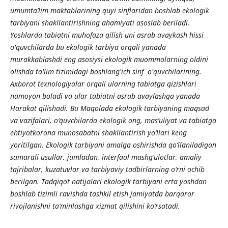
umumta’lim maktablarining quyi sinflaridan boshlab ekologik
tarbiyani shakllantirishning ahamiyati asoslab beriladi.
Yoshlarda tabiatni muhofaza qilish uni asrab avaykash hissi
o'quvchilarda bu ekologik tarbiya orqali yanada
murakkablashdi eng asosiysi ekologik muommolarning oldini
olishda ta'lim tizimidagi boshlang'ich sinf o'quvchilarining.
Axborot texnologiyalar orqali ularning tabiatga qizishlari
namoyon boladi va ular tabiatni asrab avaylashga yanada
Harakat qilishadi. Bu Maqolada ekologik tarbiyaning maqsad
va vazifalari, o‘quvchilarda ekologik ong, mas’uliyat va tabiatga
ehtiyotkorona munosabatni shakllantirish yo‘llari keng
yoritilgan. Ekologik tarbiyani amalga oshirishda qo‘llaniladigan
samarali usullar, jumladan, interfaol mashg‘ulotlar, amaliy
tajribalar, kuzatuvlar va tarbiyaviy tadbirlarning o‘rni ochib
berilgan. Tadqiqot natijalari ekologik tarbiyani erta yoshdan
boshlab tizimli ravishda tashkil etish jamiyatda barqaror
rivojlanishni ta’minlashga xizmat qilishini ko‘rsatadi.