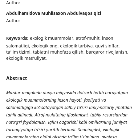
Author
Abdulhamidova Muhlisaxon Abdulvaqos qizi
Author
Keywords:
ekologik muammolar, atrof-muhit, inson
salomatligi, ekologik ong, ekologik tarbiya, quyi sinflar,
ta’lim tizimi, tabiatni muhofaza qilish, barqaror rivojlanish,
ekologik mas’uliyat.
Abstract
Mazkur maqolada dunyo miqyosida dolzarb bo‘lib borayotgan
ekologik muammolarning inson hayoti, faoliyati va
salomatligiga ko‘rsatayotgan salbiy ta’siri ilmiy-nazariy jihatdan
tahlil qilinadi. Atrof-muhitning ifloslanishi, tabiiy resurslardan
noto‘g‘ri foydalanish, iqlim o‘zgarishi kabi omillarning jamiyat
taraqqiyotiga ta’siri yoritib beriladi. Shuningdek, ekologik
muammolarning oldini olishda ta’lim tizimining, ayniqsa,