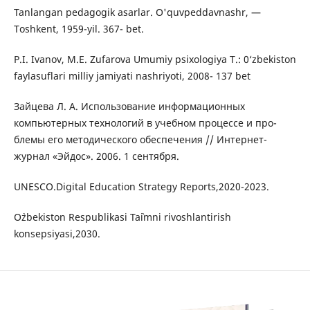
Tanlangan pedagogik asarlar. O'quvpeddavnashr, —
Toshkent, 1959-yil. 367- bet.
P.I. Ivanov, M.E. Zufarova Umumiy psixologiya Т.: 0‘zbekiston
faylasuflari milliy jamiyati nashriyoti, 2008- 137 bet
Зайцева Л. А. Использование информационных
компьютерных технологий в учебном процессе и про-
блемы его методического обеспечения // Интернет-
журнал «Эйдос». 2006. 1 сентября.
UNESCO.Digital Education Strategy Reports,2020-2023.
O`zbekiston Respublikasi Ta`imni rivoshlantirish
konsepsiyasi,2030.