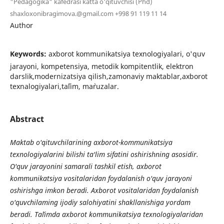
"Pedagogika" kafedrasi katta o'qituvchisi (Phd)
shaxloxonibragimova.@gmail.com +998 91 119 11 14
Author
Keywords:
axborot kommunikatsiya texnologiyalari, o'quv
jarayoni, kompetensiya, metodik kompitentlik, elektron
darslik,modernizatsiya qilish,zamonaviy maktablar,axborot
texnalogiyalari,ta`lim, ma`ruzalar.
Abstract
Maktab o'qituvchilarining axborot-kommunikatsiya
texnologiyalarini bilishi ta'lim sifatini oshirishning asosidir.
O'quv jarayonini samarali tashkil etish, axborot
kommunikatsiya vositalaridan foydalanish o'quv jarayoni
oshirishga imkon beradi. Axborot vositalaridan foydalanish
o'quvchilaming ijodiy salohiyatini shakllanishiga yordam
beradi. Ta`limda axborot kommunikatsiya texnologiyalaridan