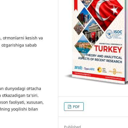
, oʻrmonlarni kesish va
im oʻzgarishiga sabab
un dunyodagi oʻrtacha
oʻtkazadigan taʼsiri.
nson faoliyati, xususan,
PDF
ining yoqilishi bilan
Published