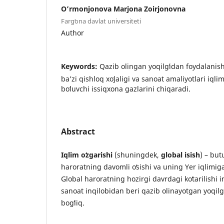
O’rmonjonova Marjona Zoirjonovna
Fargʻona davlat universiteti
Author
Keywords:
Qazib olingan yoqilgʻidan foydalanish
baʼzi qishloq xoʻjaligi va sanoat amaliyotlari iql
boʻluvchi issiqxona gazlarini chiqaradi.
Abstract
Iqlim oʻzgarishi
(shuningdek,
global isish
) – but
haroratning davomli oʻsishi va uning Yer iqlimiga 
Global haroratning hozirgi davrdagi koʻtarilishi i
sanoat inqilobidan beri qazib olinayotgan yoqilgʻ
bogʻliq.