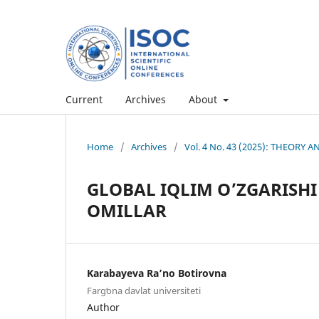
Current
Archives
About
Home
/
Archives
/
Vol. 4 No. 43 (2025): THEORY
GLOBAL IQLIM O’ZGARISHI
OMILLAR
Karabayeva Ra’no Botirovna
Fargʻona davlat universiteti
Author