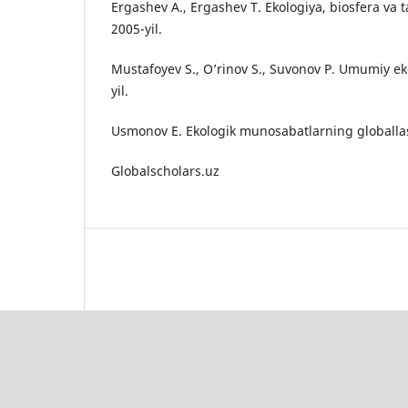
Ergashev A., Ergashev T. Ekologiya, biosfera va t
2005-yil.
Mustafoyev S., O’rinov S., Suvonov P. Umumiy ek
yil.
Usmonov E. Ekologik munosabatlarning globalla
Globalscholars.uz