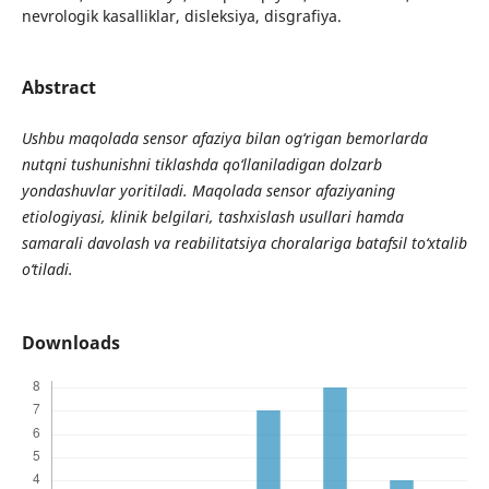
nevrologik kasalliklar, disleksiya, disgrafiya.
Abstract
Ushbu maqolada sensor afaziya bilan og‘rigan bemorlarda
nutqni tushunishni tiklashda qo‘llaniladigan dolzarb
yondashuvlar yoritiladi. Maqolada sensor afaziyaning
etiologiyasi, klinik belgilari, tashxislash usullari hamda
samarali davolash va reabilitatsiya choralariga batafsil to‘xtalib
o‘tiladi.
Downloads