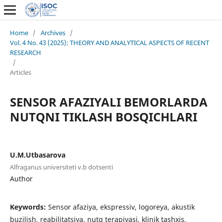
Home
/
Archives
/
Vol. 4 No. 43 (2025): THEORY AND ANALYTICAL ASPECTS OF RECENT
RESEARCH
/
Articles
SENSOR AFAZIYALI BEMORLARDA
NUTQNI TIKLASH BOSQICHLARI
U.M.Utbasarova
Alfraganus universiteti v.b dotsenti
Author
Keywords:
Sensor afaziya, ekspressiv, logoreya, akustik
buzilish, reabilitatsiya, nutq terapiyasi, klinik tashxis,