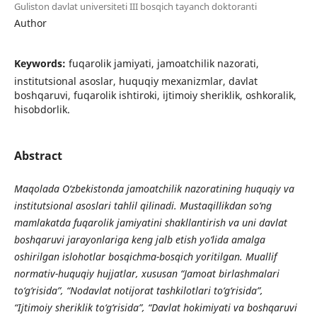
Guliston davlat universiteti III bosqich tayanch doktoranti
Author
Keywords:
fuqarolik jamiyati, jamoatchilik nazorati,
institutsional asoslar, huquqiy mexanizmlar, davlat
boshqaruvi, fuqarolik ishtiroki, ijtimoiy sheriklik, oshkoralik,
hisobdorlik.
Abstract
Maqolada O‘zbekistonda jamoatchilik nazoratining huquqiy va
institutsional asoslari tahlil qilinadi. Mustaqillikdan so‘ng
mamlakatda fuqarolik jamiyatini shakllantirish va uni davlat
boshqaruvi jarayonlariga keng jalb etish yo‘lida amalga
oshirilgan islohotlar bosqichma-bosqich yoritilgan. Muallif
normativ-huquqiy hujjatlar, xususan “Jamoat birlashmalari
to‘g‘risida”, “Nodavlat notijorat tashkilotlari to‘g‘risida”,
“Ijtimoiy sheriklik to‘g‘risida”, “Davlat hokimiyati va boshqaruvi