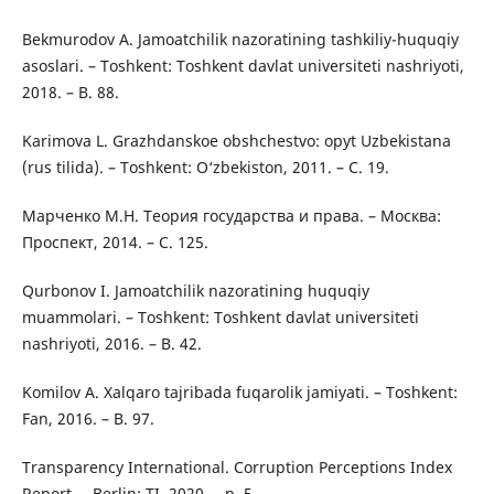
Bekmurodov A. Jamoatchilik nazoratining tashkiliy-huquqiy
asoslari. – Toshkent: Toshkent davlat universiteti nashriyoti,
2018. – B. 88.
Karimova L. Grazhdanskoe obshchestvo: opyt Uzbekistana
(rus tilida). – Toshkent: O‘zbekiston, 2011. – С. 19.
Марченко М.Н. Теория государства и права. – Москва:
Проспект, 2014. – С. 125.
Qurbonov I. Jamoatchilik nazoratining huquqiy
muammolari. – Toshkent: Toshkent davlat universiteti
nashriyoti, 2016. – B. 42.
Komilov A. Xalqaro tajribada fuqarolik jamiyati. – Toshkent:
Fan, 2016. – B. 97.
Transparency International. Corruption Perceptions Index
Report. – Berlin: TI, 2020. – p. 5.