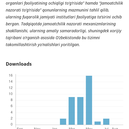
organlari faoliyatining ochiqligi to‘g‘risida” hamda “Jamoatchilik
nazorati to‘g‘risida” qonunlarning mazmunini tahlil qilib,
ularning fuqarolik jamiyati institutlari faoliyatiga ta’sirini ochib
bergan. Tadqiqotda jamoatchilik nazorati mexanizmlarining
shakllanishi, ularning amaliy samaradorligi, shuningdek xorijiy
tajribani o‘rganish asosida O‘zbekistonda bu tizimni
takomillashtirish yo‘nalishlari yoritilgan.
Downloads