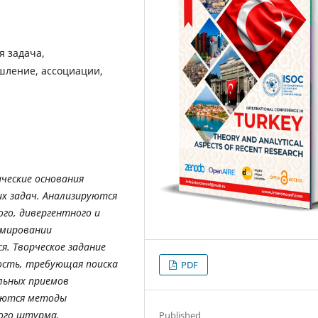
я задача,
шление, ассоциации,
ческие основания
х задач. Анализируются
го, дивергентного и
рмировании
. Творческое задание
ость, требующая поиска
PDF
льных приемов
аются методы
вого штурма,
Published