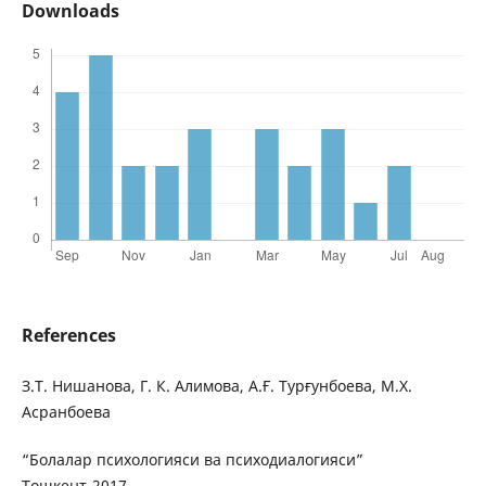
Downloads
References
З.Т. Нишанова, Г. К. Алимова, А.Ғ. Турғунбоева, М.Х.
Асранбоева
“Болалар психологияси ва психодиалогияси”
Тошкент-2017