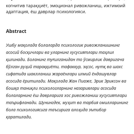
когнитив тараққиёт, эмоционал ривожланиш, ижтимоий
адаптация, ёш даврлар психологияси.
Abstract
Ушбу ма
қ
олада
болаларда
психологик
ривожланишнинг
асосий
бос
қ
ичлари
ва
уларнинг
хусус
иятлари та
ҳ
лил
қ
илинади
.
Боланинг
ту
ғ
илганидан
то
ўсмирлик
давригача
бўлган
ру
ҳ
ий
тара
ққ
иёти
,
тафаккур
,
э
ҳ
сос
,
нут
қ
ва
шахс
сифатида
шаклланиш
жараёнлари
илмий
ёндашувлар
асосида
ёритилади
.
Ма
қ
олада
Жан
Пиаже
,
Эрик
Эриксон
ва
бош
қ
а
тани
қ
ли
психологларнинг
назариялари асосида
болаларнинг ёш даврларига хос ривожланиш хусусиятлари
таърифланади. Шунингдек, му
ҳ
ит
ва
тарбия
омилларининг
бола
психологиясига
таъсирига
ало
ҳ
ида
эътибор
қ
аратилади
.