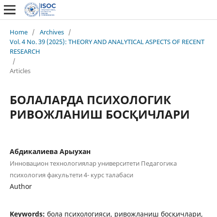
Home
/
Archives
/
Vol. 4 No. 39 (2025): THEORY AND ANALYTICAL ASPECTS OF RECENT
RESEARCH
/
Articles
БОЛАЛАРДА ПСИХОЛОГИК
РИВОЖЛАНИШ БОСҚИЧЛАРИ
Абдикалиева Арыухан
Инновацион технологиялар университети Педагогика
психология факультети 4- курс талабаси
Author
Keywords:
бола психологияси, ривожланиш босқичлари,