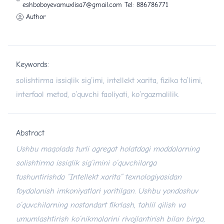
eshboboyevamuxlisa7@gmail.com Tel: 886786771
Author
Keywords:
solishtirma issiqlik sig‘imi, intellekt xarita, fizika ta’limi,
interfaol metod, o‘quvchi faoliyati, ko‘rgazmalilik.
Abstract
Ushbu maqolada turli agregat holatdagi moddalarning
solishtirma issiqlik sig’imini o’quvchilarga
tushuntirishda “Intellekt xarita” texnologiyasidan
foydalanish imkoniyatlari yoritilgan. Ushbu yondoshuv
o’quvchilarning nostandart fikrlash, tahlil qilish va
umumlashtirish ko’nikmalarini rivojlantirish bilan birga,