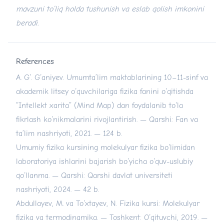
mavzuni to’liq holda tushunish va eslab qolish imkonini
beradi.
References
A. G‘. G‘aniyev. Umumta’lim maktablarining 10–11-sinf va
akademik litsey o‘quvchilariga fizika fanini o‘qitishda
“Intellekt xarita” (Mind Map) dan foydalanib to‘la
fikrlash ko‘nikmalarini rivojlantirish. — Qarshi: Fan va
ta’lim nashriyoti, 2021. — 124 b.
Umumiy fizika kursining molekulyar fizika bo‘limidan
laboratoriya ishlarini bajarish bo‘yicha o‘quv-uslubiy
qo‘llanma. — Qarshi: Qarshi davlat universiteti
nashriyoti, 2024. — 42 b.
Abdullayev, M. va To‘xtayev, N. Fizika kursi: Molekulyar
fizika va termodinamika. — Toshkent: O‘qituvchi, 2019. —