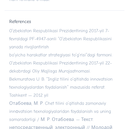
References
O’zbekiston Respublikasi Prezidentining 2017-yil 7-
fevraldagi PF-4947-sonli “O’zbekiston Respublikasini
yanada rivojlantirish
bo’yicha harakatlar strategiyasi to’g’risi”dagi farmoni.
O’zbekiston Respublikasi Prezidentining 2017-yil 22-
dekabrdagi Oliy Majlisga Murojaatnomasi.
Bekmuratova U. B. “Ingliz tilini o’qitishda innovatsion
texnologiyalardan foydalanish” mavzusida referat.
Toshkent — 2012 yil
Отабоева, М. Р. Chet tilini o’qitishda zamonaviy
innоvatsion texnologiyalaridan foydalanish va uning
samaradorligi / М. Р. Отабоева. — Текст:
непосредственный, электронный // Молодой