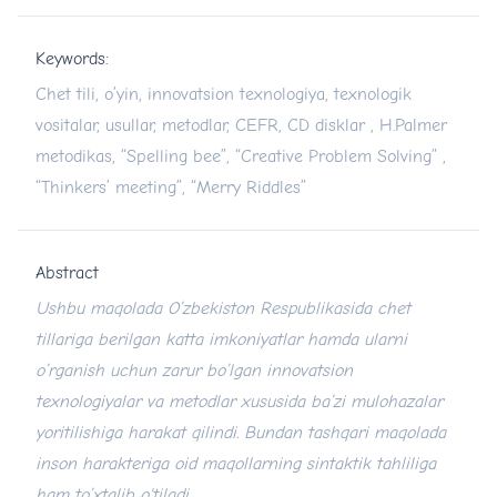
Keywords:
Chet tili, o’yin, innovatsion texnologiya, texnologik
vositalar, usullar, metodlar, CEFR, CD disklar , H.Palmer
metodikas, “Spelling bee”, “Creative Problem Solving” ,
“Thinkers’ meeting”, “Merry Riddles”
Abstract
Ushbu maqolada O’zbekiston Respublikasida chet
tillariga berilgan katta imkoniyatlar hamda ularni
o’rganish uchun zarur bo’lgan innovatsion
texnologiyalar va metodlar xususida ba’zi mulohazalar
yoritilishiga harakat qilindi. Bundan tashqari maqolada
inson harakteriga oid maqollarning sintaktik tahliliga
ham to’xtalib o'tiladi.