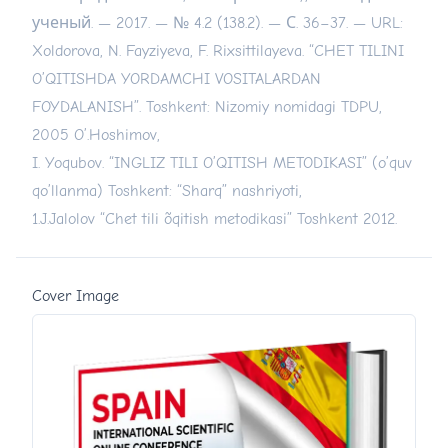
ученый. — 2017. — № 4.2 (138.2). — С. 36–37. — URL:
Xoldorova, N. Fayziyeva, F. Rixsittilayeva. “CHET TILINI
O’QITISHDA YORDAMCHI VOSITALARDAN
FOYDALANISH”. Toshkent: Nizomiy nomidagi TDPU,
2005 O’.Hoshimov,
I. Yoqubov. “INGLIZ TILI O’QITISH METODIKASI” (o’quv
qo’llanma) Toshkent: “Sharq” nashriyoti,
1.J.Jalolov “Chet tili õqitish metodikasi” Toshkent 2012.
Cover Image