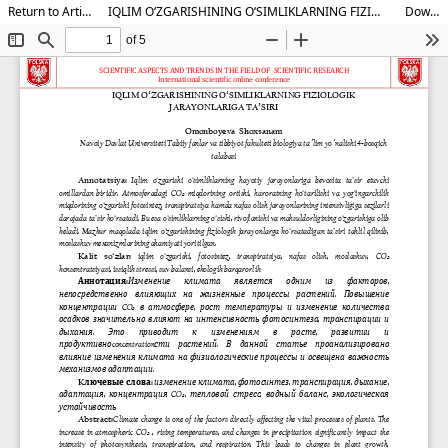
Return to Article Details
IQLIM OʻZGARISHINING OʻSIMLIKLARNING FIZIOLOGIK JARAYONLARIGA TAʼSIRI
Download