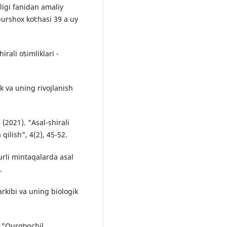
sligi fanidan amaliy
urshox koʻchasi 39 a uy
rali oʻsimliklari -
k va uning rivojlanish
 (2021). "Asal-shirali
qilish", 4(2), 45-52.
rli mintaqalarda asal
.
arkibi va uning biologik
 "Qurgʻoqchil