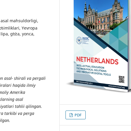
, asal mahsuldorligi,
oʻsimliklari, Yevropa
lipa, gʻoʻza, yonca,
 asal- shirali va pergali
iralari haqida ilmiy
imoliy Amerika
klarning asal
yatlari tahlii qilingan.
ra tarkibi va perga
PDF
ilgan.