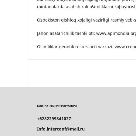
mintaqalarda asal-shirali oʻsimliklarni koʻpaytiris
Oʻzbekiston qishloq xoʻjaligi vazirligi rasmiy veb
Jahon asalarichilik tashkiloti: www.apimondia.or
Oʻsimliklar genetik resurslari markazi: www.cro
КОНТАКТНАЯ ИНФОРМАЦИЯ
+6282299841027
Info.interconf@mail.ru