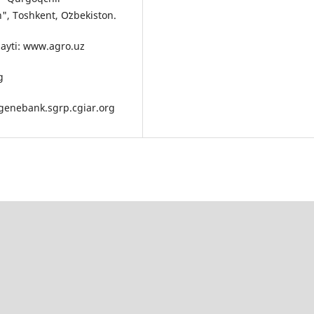
h", Toshkent, Oʻzbekiston.
-sayti: www.agro.uz
g
pgenebank.sgrp.cgiar.org