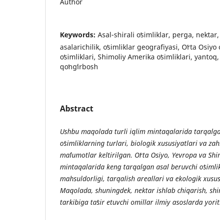
Author
Keywords:
Asal-shirali oʻsimliklar, perga, nektar
asalarichilik, oʻsimliklar geografiyasi, Oʻrta Osiyo 
oʻsimliklari, Shimoliy Amerika oʻsimliklari, yantoq, 
qoʻngʻirbosh
Abstract
Ushbu maqolada turli iqlim mintaqalarida tarqalgan
o
simliklarning turlari, biologik xususiyatlari va zah
ma
lumotlar keltirilgan. O
rta Osiyo, Yevropa va Sh
mintaqalarida keng tarqalgan asal beruvchi o
simli
mahsuldorligi, tarqalish areallari va ekologik xususi
Maqolada, shuningdek, nektar ishlab chiqarish, shi
tarkibiga ta
sir etuvchi omillar ilmiy asoslarda yorit