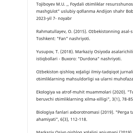
Tojiboyev M.U. ,, Foydali oʻsimliklar resursshuno
mashgʻulot" uslubiy qoʻllanma Andijon shahr Bob
2023-yil 7- noyabr
Rahmatullayev, O. (2015). Oʻzbekistonning asal-shi
Toshkent: "Fan" nashriyoti.
Yusupov, T. (2018). Markaziy Osiyoda asalarichili
istiqbollari - Buxoro: "Durdona" nashriyoti.
Oʻzbekiston qishloq xoʻjaligi ilmiy-tadqiqot jurnali
oʻsimliklarning mahsuldorligi va ularni muhofaza 
Ekologiya va atrof-muhit muammolari (2020). "Tu
beruvchi oʻsimliklarning xilma-xilligi", 3(1), 78-85
Biologiya fanlari axborotnomasi (2019). "Perga t
ahamiyati", 6(3), 112-118.
Markaziy Osiyo qishloq xoʻjaligi anjumani (2019).