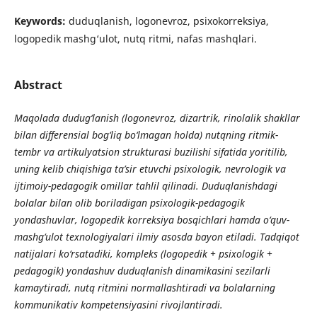
Keywords:
duduqlanish, logonevroz, psixokorreksiya,
logopedik mashg‘ulot, nutq ritmi, nafas mashqlari.
Abstract
Maqolada dudug‘lanish (logonevroz, dizartrik, rinolalik shakllar
bilan differensial bog‘liq bo‘lmagan holda) nutqning ritmik-
tembr va artikulyatsion strukturasi buzilishi sifatida yoritilib,
uning kelib chiqishiga ta’sir etuvchi psixologik, nevrologik va
ijtimoiy-pedagogik omillar tahlil qilinadi. Duduqlanishdagi
bolalar bilan olib boriladigan psixologik-pedagogik
yondashuvlar, logopedik korreksiya bosqichlari hamda o‘quv-
mashg‘ulot texnologiyalari ilmiy asosda bayon etiladi. Tadqiqot
natijalari ko‘rsatadiki, kompleks (logopedik + psixologik +
pedagogik) yondashuv duduqlanish dinamikasini sezilarli
kamaytiradi, nutq ritmini normallashtiradi va bolalarning
kommunikativ kompetensiyasini rivojlantiradi.