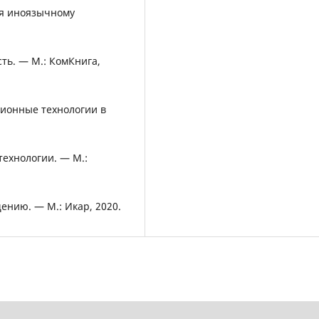
ия иноязычному
сть. — М.: КомКнига,
ционные технологии в
технологии. — М.:
ению. — М.: Икар, 2020.