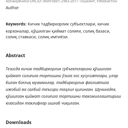
изланувчиси ORCID: 0009-0001-2983-2017 Тошкент, Ўзбекистон
Author
Keywords:
Кичик тадбиркорлик субъектлари, кичик
корхоналар, қўшилган қиймат солиғи, солиқ базаси,
солиқ ставкаси, солиқ имтиёзи.
Abstract
Тезисда кичик тадбиркорлик субъектларини қўшилган
қиймат солиғига тортишни ўзига хос хусусиятлари, улар
билан боғлиқ муаммолар, тадбиркорлик фаолиятига
ижобий ва салбий таъсири таҳлил қилинган. Шунингдек,
қўшилган қиймат солиғига тортишни такомиллаштириш
юзасидан таклифлар ишлаб чиқилган.
Downloads