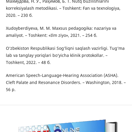
Махмудова, Н. У., Раҳимов, Б. Т. Nutq buzilishlarini
korreksiyalash metodikasi. – Toshkent: Fan va texnologiya,
2020. – 230 б.
Xudoyberdiyeva, M. M. Maxsus pedagogika: nazariya va
amaliyot. – Toshkent: «Ilm ziyo», 2021. – 254 б.
O‘zbekiston Respublikasi Sog‘liqni saqlash vazirligi. Tug‘ma
lab va tanglay yoriqlari bo‘yicha klinik protokollar. –
Toshkent, 2022. – 48 б.
American Speech-Language-Hearing Association (ASHA).
Cleft Palate and Resonance Disorders. – Washington, 2018. –
56 p.