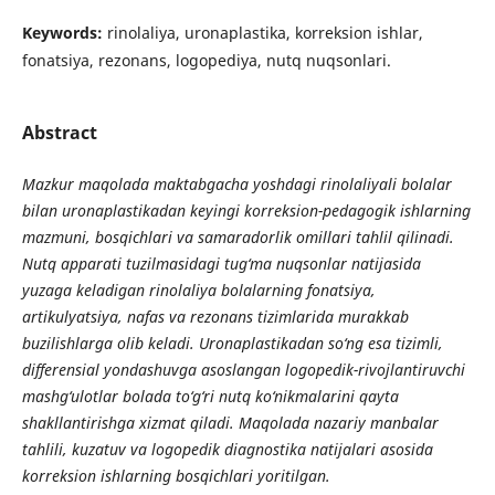
Keywords:
rinolaliya, uronaplastika, korreksion ishlar,
fonatsiya, rezonans, logopediya, nutq nuqsonlari.
Abstract
Mazkur maqolada maktabgacha yoshdagi rinolaliyali bolalar
bilan uronaplastikadan keyingi korreksion-pedagogik ishlarning
mazmuni, bosqichlari va samaradorlik omillari tahlil qilinadi.
Nutq apparati tuzilmasidagi tug‘ma nuqsonlar natijasida
yuzaga keladigan rinolaliya bolalarning fonatsiya,
artikulyatsiya, nafas va rezonans tizimlarida murakkab
buzilishlarga olib keladi. Uronaplastikadan so‘ng esa tizimli,
differensial yondashuvga asoslangan logopedik-rivojlantiruvchi
mashg‘ulotlar bolada to‘g‘ri nutq ko‘nikmalarini qayta
shakllantirishga xizmat qiladi. Maqolada nazariy manbalar
tahlili, kuzatuv va logopedik diagnostika natijalari asosida
korreksion ishlarning bosqichlari yoritilgan.