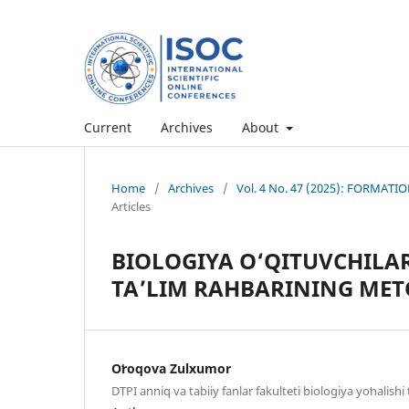
Current
Archives
About
Home
/
Archives
/
Vol. 4 No. 47 (2025): FORMA
Articles
BIOLOGIYA O‘QITUVCHILA
TA’LIM RAHBARINING MET
Oʻroqova Zulxumor
DTPI anniq va tabiiy fanlar fakulteti biologiya yoʻnalishi 