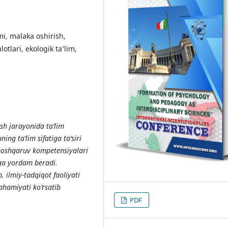
mi, malaka oshirish,
otlari, ekologik ta’lim,
sh jarayonida ta’lim
ng ta’lim sifatiga ta’siri
 boshqaruv kompetensiyalari
hga yordam beradi.
, ilmiy-tadqiqot faoliyati
ahamiyati ko‘rsatib
PDF