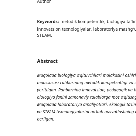
Author
Keywords:
metodik kompetentlik, biologiya ta’li
innovatsion texnologiyalar, laboratoriya mashg‘ul
STEAM.
Abstract
Maqolada biologiya o‘qituvchilari malakasini oshiri
muassasasi rahbarining metodik kompetentligi va uni
yoritilgan. Rahbarning innovatsion, pedagogik va
biologiya fanini zamonaviy talablarga mos o‘qitis
Maqolada laboratoriya amaliyotlari, ekologik ta’lim
va STEAM texnologiyalarini qo‘llab-quvvatlashning 
berilgan.