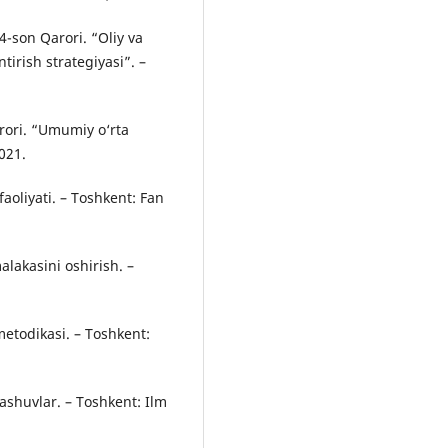
-son Qarori. “Oliy va
tirish strategiyasi”. –
rori. “Umumiy o‘rta
021.
aoliyati. – Toshkent: Fan
alakasini oshirish. –
etodikasi. – Toshkent:
ashuvlar. – Toshkent: Ilm