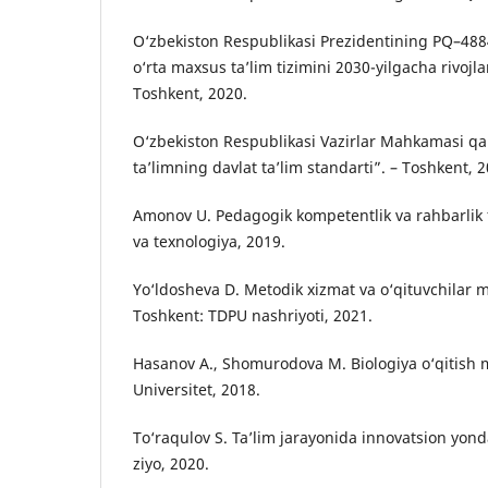
O‘zbekiston Respublikasi Prezidentining PQ–4884
o‘rta maxsus ta’lim tizimini 2030-yilgacha rivojlan
Toshkent, 2020.
O‘zbekiston Respublikasi Vazirlar Mahkamasi qa
ta’limning davlat ta’lim standarti”. – Toshkent, 2
Amonov U. Pedagogik kompetentlik va rahbarlik f
va texnologiya, 2019.
Yo‘ldosheva D. Metodik xizmat va o‘qituvchilar m
Toshkent: TDPU nashriyoti, 2021.
Hasanov A., Shomurodova M. Biologiya o‘qitish m
Universitet, 2018.
To‘raqulov S. Ta’lim jarayonida innovatsion yond
ziyo, 2020.