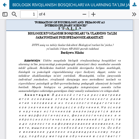
BIOLOGIK RIVOJLANISH BOSQICHLARI VA ULARNING TA’LIM JARAYONIDAGI PSIXOPEDAGOGIK AHAMIYATI