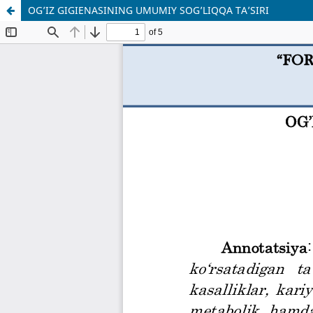
OG’IZ GIGIENASINING UMUMIY SOG’LIQQA TA’SIRI