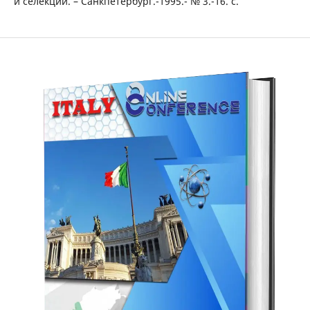
и селекций. – Санкпетербург.-1995.- № 3.-16. c.