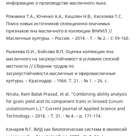
информацию о производстве масличного льна.
Рожмина Т.А., Юченко А.А., Кишлян Н.В., Киселева Т.С.
Поиск новых источников селекционно-значимых
признаков лна масличного в коллекции ВНИИЛ //
Масличные културы. – Россия. – 2014. - T. - № 2. - C-59-160.
Рыжеева О.И., Бойсова В.П. Оценка коллекции лна
масличного на засухоустойчивост в условиях селской
местности // Сборник трудов по
засухоустойчивости.масличные и эфиромасличные
културы. – Краснодар. - 1966. T. 21. - № 1. – 26. с.
Nirala, Ram Balak Prasad, et al. "Combining ability analysis
for grain yield and its component traits in linseed (Linum
usitatissimum L.)." Current Journal of Applied Science and
Technology. – 2018. – T. 31. - № 4. – p. 171-174.
Конарев В.Г. ВИД как биологическая система в эволюсий