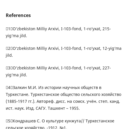
References
1O‘zbekiston Milliy Arxivi, I-103-fond, 1-ro‘yxat, 215-
yig‘ma jild.
2O‘zbekiston Milliy Arxivi, I-103-fond, 1-ro‘yxat, 12-yig‘ma
jild.
3O‘zbekiston Milliy Arxivi, I-103-fond, 1-ro‘yxat, 227-
yig‘ma jild.
4Залкин М.И. Из истории научных обществ в
Туркестане. Туркестанское общество сельского хозяйство
(1885-1917 гг.). Автореф. дисс. на сомск. учён. степ. канд.
ист. наук. Изд. САГУ. Ташкент – 1955.
5Кондрашев С. О культуре кунжута// Туркестанское
сельское хозяйство. -1912. №1.