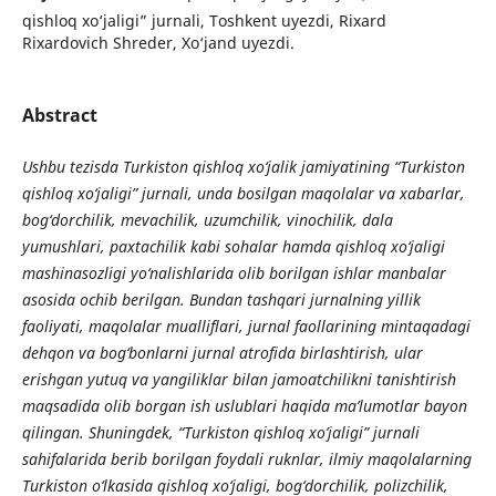
qishloq xo‘jaligi” jurnali, Toshkent uyezdi, Rixard
Rixardovich Shreder, Xo‘jand uyezdi.
Abstract
Ushbu tezisda Turkiston qishloq xo‘jalik jamiyatining “Turkiston
qishloq xo‘jaligi” jurnali, unda bosilgan maqolalar va xabarlar,
bog‘dorchilik, mevachilik, uzumchilik, vinochilik, dala
yumushlari, paxtachilik kabi sohalar hamda qishloq xo‘jaligi
mashinasozligi yo‘nalishlarida olib borilgan ishlar manbalar
asosida ochib berilgan. Bundan tashqari jurnalning yillik
faoliyati, maqolalar mualliflari, jurnal faollarining mintaqadagi
dehqon va bog‘bonlarni jurnal atrofida birlashtirish, ular
erishgan yutuq va yangiliklar bilan jamoatchilikni tanishtirish
maqsadida olib borgan ish uslublari haqida ma’lumotlar bayon
qilingan. Shuningdek, “Turkiston qishloq xo’jaligi” jurnali
sahifalarida berib borilgan foydali ruknlar, ilmiy maqolalarning
Turkiston o‘lkasida qishloq xo‘jaligi, bog‘dorchilik, polizchilik,