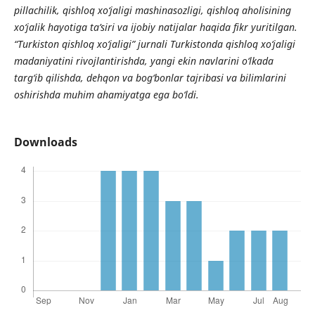
pillachilik, qishloq xo‘jaligi mashinasozligi, qishloq aholisining
xo‘jalik hayotiga ta’siri va ijobiy natijalar haqida fikr yuritilgan.
“Turkiston qishloq xo‘jaligi” jurnali Turkistonda qishloq xo‘jaligi
madaniyatini rivojlantirishda, yangi ekin navlarini o‘lkada
targ‘ib qilishda, dehqon va bog‘bonlar tajribasi va bilimlarini
oshirishda muhim ahamiyatga ega bo‘ldi.
Downloads