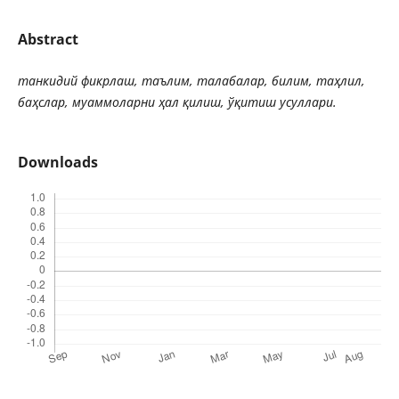
Abstract
танкидий
фикрлаш
,
таълим
,
талабалар
,
билим
,
таҳлил
,
баҳслар
,
муаммоларни
ҳал
қилиш
,
ўқитиш
усуллари
.
Downloads