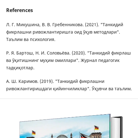
References
Л. Г. Микушина, В. В. Гребенникова. (2021). "Танкидий
фикрлашни ривожлантиришга оид ўқув методлари".
Таълим ва психология.
Р. Я. Бартош, Н. И. Соловьёва. (2020). "Танкидий фикрлаш
ва ўқитишнинг муҳим омиллари". Журнал педагогик
тадқиқотлар.
А. Ш. Каримов. (2019). "Танкидий фикрлашни
ривожлантиришдаги қийинчиликлар". Ўқувчи ва таълим.