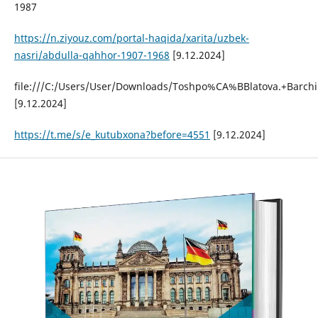
1987
https://n.ziyouz.com/portal-haqida/xarita/uzbek-
nasri/abdulla-qahhor-1907-1968
[9.12.2024]
file:///C:/Users/User/Downloads/Toshpo%CA%BBlatova.+Barchi
[9.12.2024]
https://t.me/s/e_kutubxona?before=4551
[9.12.2024]