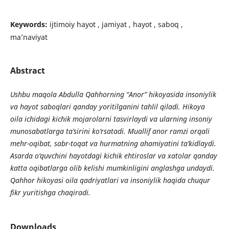
Keywords:
ijtimoiy hayot , jamiyat , hayot , saboq ,
ma’naviyat
Abstract
Ushbu maqola Abdulla Qahhorning “Anor” hikoyasida insoniylik
va hayot saboqlari qanday yoritilganini tahlil qiladi. Hikoya
oila ichidagi kichik mojarolarni tasvirlaydi va ularning insoniy
munosabatlarga ta’sirini ko‘rsatadi. Muallif anor ramzi orqali
mehr-oqibat, sabr-toqat va hurmatning ahamiyatini ta’kidlaydi.
Asarda o‘quvchini hayotdagi kichik ehtiroslar va xatolar qanday
katta oqibatlarga olib kelishi mumkinligini anglashga undaydi.
Qahhor hikoyasi oila qadriyatlari va insoniylik haqida chuqur
fikr yuritishga chaqiradi.
Downloads