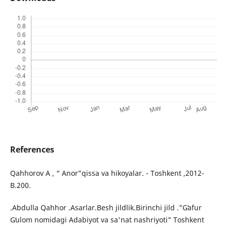
References
Qahhorov A , “ Anor”qissa va hikoyalar. - Toshkent ,2012-
B.200.
.Abdulla Qahhor .Asarlar.Besh jildlik.Birinchi jild ."Gʻafur
Gʻulom nomidagi Adabiyot va sa'nat nashriyoti" Toshkent