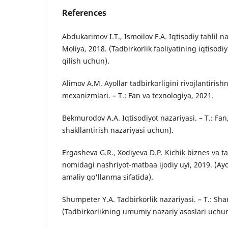
References
Abdukarimov I.T., Ismoilov F.A. Iqtisodiy tahlil naz
Moliya, 2018. (Tadbirkorlik faoliyatining iqtisodiy 
qilish uchun).
Alimov A.M. Ayollar tadbirkorligini rivojlantirish
mexanizmlari. – T.: Fan va texnologiya, 2021.
Bekmurodov A.A. Iqtisodiyot nazariyasi. – T.: Fa
shakllantirish nazariyasi uchun).
Ergasheva G.R., Xodiyeva D.P. Kichik biznes va ta
nomidagi nashriyot-matbaa ijodiy uyi, 2019. (Ay
amaliy qo'llanma sifatida).
Shumpeter Y.A. Tadbirkorlik nazariyasi. – T.: Sha
(Tadbirkorlikning umumiy nazariy asoslari uchun