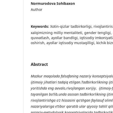
Normurodova Sohibaxon
Author
Keywords:
Xotin-qizlar tadbirkorligi, rivojlantiri
xalqimizning milliy mentaliteti, gender tengligi, 
quvvatlash, ayollar bandligi, iqtisodiy imkoniyat
oshirish, ayollar iqtisodiy mustaqilligi, kichik biz
Abstract
Mazkur maqolada falsafaning nazariy konseptsiyala
ijtimoiy jihatlari tadqiq etilgan.Tadbirkorlikning ij
yoritishda eng avvalo,rivojlangan xorijiy, ijtimoiy-
tayanilgan bo’lib,unda asosan tadbirkorlikning ijti
rivojlantirishga o’z hissasini qo’shgan faylasuf oliml
nazariyalariga e’tibor qaratib ular qiyosiy tahlil qi
nazariy-metodologik konseptsiyalarida tadbirkorlik 