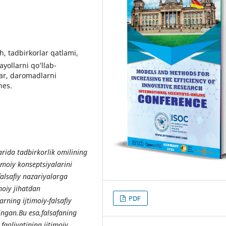
sh, tadbirkorlar qatlami,
ayollarni qo’llab-
lar, daromadlarni
nes.
rida tadbirkorlik omilining
timoiy konseptsiyalarini
falsafiy nazariyalarga
moiy jihatdan
PDF
arning ijtimoiy-falsafiy
lingan.Bu esa,falsafaning
faoliyatining ijtimoiy