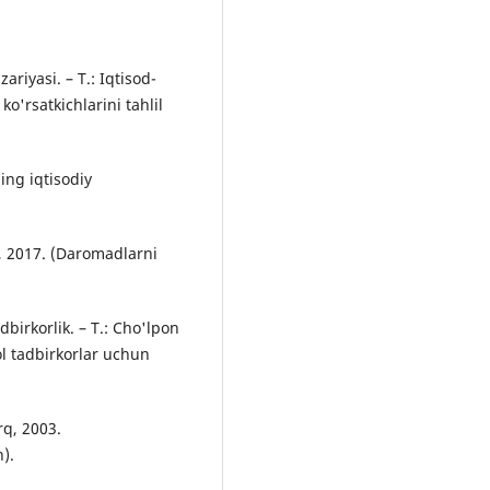
ariyasi. – T.: Iqtisod-
ko'rsatkichlarini tahlil
ning iqtisodiy
n, 2017. (Daromadlarni
dbirkorlik. – T.: Cho'lpon
ol tadbirkorlar uchun
rq, 2003.
).