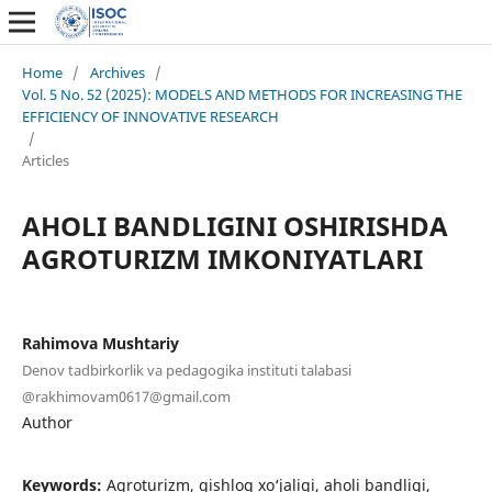
Home
/
Archives
/
Vol. 5 No. 52 (2025): MODELS AND METHODS FOR INCREASING THE
EFFICIENCY OF INNOVATIVE RESEARCH
/
Articles
AHOLI BANDLIGINI OSHIRISHDA
AGROTURIZM IMKONIYATLARI
Rahimova Mushtariy
Denov tadbirkorlik va pedagogika instituti talabasi
@rakhimovam0617@gmail.com
Author
Keywords:
Agroturizm, qishloq xo‘jaligi, aholi bandligi,