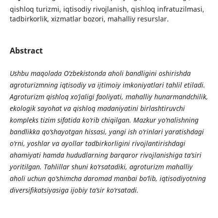
qishloq turizmi, iqtisodiy rivojlanish, qishloq infratuzilmasi,
tadbirkorlik, xizmatlar bozori, mahalliy resurslar.
Abstract
Ushbu maqolada O‘zbekistonda aholi bandligini oshirishda
agroturizmning iqtisodiy va ijtimoiy imkoniyatlari tahlil etiladi.
Agroturizm qishloq xo‘jaligi faoliyati, mahalliy hunarmandchilik,
ekologik sayohat va qishloq madaniyatini birlashtiruvchi
kompleks tizim sifatida ko‘rib chiqilgan. Mazkur yo‘nalishning
bandlikka qo‘shayotgan hissasi, yangi ish o‘rinlari yaratishdagi
o‘rni, yoshlar va ayollar tadbirkorligini rivojlantirishdagi
ahamiyati hamda hududlarning barqaror rivojlanishiga ta’siri
yoritilgan. Tahlillar shuni ko‘rsatadiki, agroturizm mahalliy
aholi uchun qo‘shimcha daromad manbai bo‘lib, iqtisodiyotning
diversifikatsiyasiga ijobiy ta’sir ko‘rsatadi.