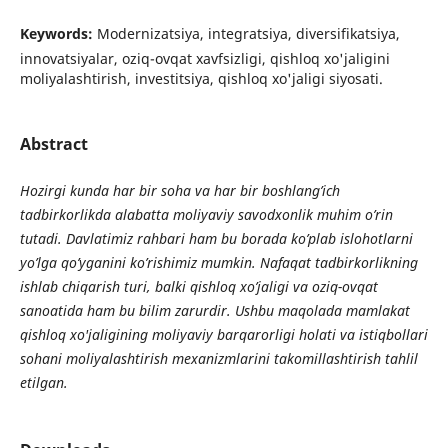
Keywords:
Modernizatsiya, integratsiya, diversifikatsiya,
innovatsiyalar, oziq-ovqat xavfsizligi, qishloq xo'jaligini
moliyalashtirish, investitsiya, qishloq xo'jaligi siyosati.
Abstract
Hozirgi kunda har bir soha va har bir boshlang’ich
tadbirkorlikda alabatta moliyaviy savodxonlik muhim o’rin
tutadi. Davlatimiz rahbari ham bu borada ko’plab islohotlarni
yo’lga qo’yganini ko’rishimiz mumkin. Nafaqat tadbirkorlikning
ishlab chiqarish turi, balki qishloq xo’jaligi va oziq-ovqat
sanoatida ham bu bilim zarurdir. Ushbu maqolada mamlakat
qishloq xo'jaligining moliyaviy barqarorligi holati va istiqbollari
sohani moliyalashtirish mexanizmlarini takomillashtirish tahlil
etilgan.