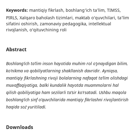
Keywords:
mantiqiy fikrlash, boshlang‘ich ta’lim, TIMSS,
PIRLS, Xalqaro baholash tizimlari, maktab o‘quvchilari, ta’lim
sifatini oshirish, zamonaviy pedagogika, intellektual
rivojlanish, o‘qituvchining roli
Abstract
Boshlang‘ich ta’lim inson hayotida muhim rol o‘ynaydigan bilim,
ko‘nikma va qobiliyatlarning shakllanish davridir. Ayniqsa,
mantiqiy fikrlashning rivoji bolalarning nafaqat ta’lim olishdagi
muvaffaqiyatiga, balki kundalik hayotda muammolarni hal
qilish qobiliyatiga ham sezilarli ta’sir ko‘rsatadi. Ushbu maqola
boshlang‘ich sinf o‘quvchilarida mantiqiy fikrlashni rivojlantirish
haqida so`z yuritiladi.
Downloads