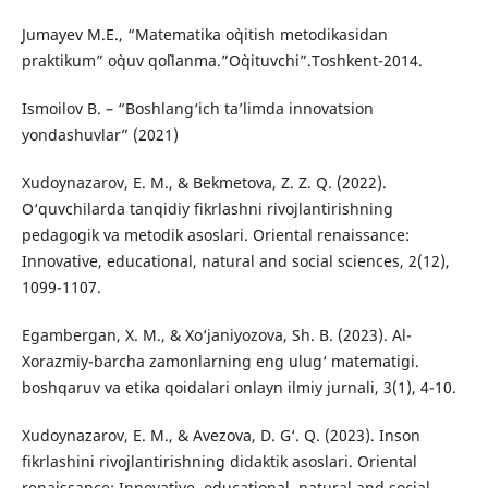
Jumаyev M.E., “Mаtemаtіkа о`qіtіsh metоdіkаsіdаn
prаktіkum” о`quv qо`llаnmа.”О`qіtuvсhі”.Tоshkent-2014.
Ismoilov B. – “Boshlang‘ich ta’limda innovatsion
yondashuvlar” (2021)
Xudoynazarov, E. M., & Bekmetova, Z. Z. Q. (2022).
O‘quvchilarda tanqidiy fikrlashni rivojlantirishning
pedagogik va metodik asoslari. Oriental renaissance:
Innovative, educational, natural and social sciences, 2(12),
1099-1107.
Egambergan, X. M., & Xo‘janiyozova, Sh. B. (2023). Al-
Xorazmiy-barcha zamonlarning eng ulug‘ matematigi.
boshqaruv va etika qoidalari onlayn ilmiy jurnali, 3(1), 4-10.
Xudoynazarov, E. M., & Avezova, D. G‘. Q. (2023). Inson
fikrlashini rivojlantirishning didaktik asoslari. Oriental
renaissance: Innovative, educational, natural and social