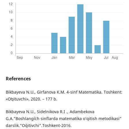
References
Bikbayeva N.U., Girfanova K.M. 4-sinf Matematika. Toshkent:
«Oʻqituvchi», 2020. – 177 b.
Bіkbаyevа N.U., Sіdelnіkоvа R.І ., Аdаmbekоvа
G.А.”Bоshlаng`ісh sіnflаrdа mаtemаtіkа о’qіtіsh metоdіkаsі”
dаrslіk.”О`qіtіvсhі”.Tоshkent-2016.