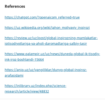
References
https://chatgpt.com/?openaicom_referred=true
https://uz.wikipedia.org/wiki/Jahon_moliyaviy_inqirozi
https://review.uz/uz/post/global-inqirozning-mamlakatlar-
iqtisodiyotlariga-va-aholi-daromadlariga-salbiy-tasir
https://www.qalampir.uz/uz/news/duneda-global-ik-tisodiy-
ink-iroz-boshlandi-15664
https://aniq.uz/uz/yangiliklar/dunyo-global-inqiroz-
arafasidami
https://inlibrary.uz/index.php/science-
research/article/view/48832