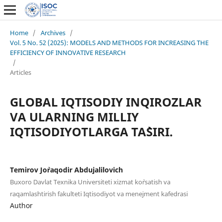
Home
/
Archives
/
Vol. 5 No. 52 (2025): MODELS AND METHODS FOR INCREASING THE
EFFICIENCY OF INNOVATIVE RESEARCH
/
Articles
GLOBAL IQTISODIY INQIROZLAR
VA ULARNING MILLIY
IQTISODIYOTLARGA TA`SIRI.
Temirov Jo`raqodir Abdujalilovich
Buxoro Davlat Texnika Universiteti xizmat ko`rsatish va
raqamlashtirish fakulteti Iqtisodiyot va menejment kafedrasi
Author