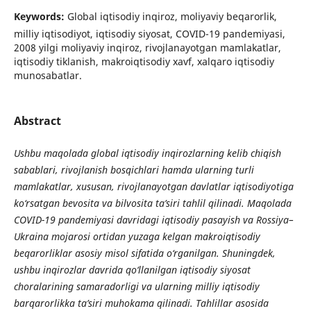
Keywords:
Global iqtisodiy inqiroz, moliyaviy beqarorlik,
milliy iqtisodiyot, iqtisodiy siyosat, COVID-19 pandemiyasi,
2008 yilgi moliyaviy inqiroz, rivojlanayotgan mamlakatlar,
iqtisodiy tiklanish, makroiqtisodiy xavf, xalqaro iqtisodiy
munosabatlar.
Abstract
Ushbu maqolada global iqtisodiy inqirozlarning kelib chiqish
sabablari, rivojlanish bosqichlari hamda ularning turli
mamlakatlar, xususan, rivojlanayotgan davlatlar iqtisodiyotiga
ko‘rsatgan bevosita va bilvosita ta’siri tahlil qilinadi. Maqolada
COVID-19 pandemiyasi davridagi iqtisodiy pasayish va Rossiya–
Ukraina mojarosi ortidan yuzaga kelgan makroiqtisodiy
beqarorliklar asosiy misol sifatida o‘rganilgan. Shuningdek,
ushbu inqirozlar davrida qo‘llanilgan iqtisodiy siyosat
choralarining samaradorligi va ularning milliy iqtisodiy
barqarorlikka ta’siri muhokama qilinadi. Tahlillar asosida