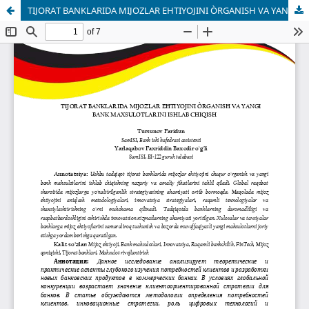
TIJORAT BANKLARIDA MIJOZLAR EHTIYOJINI ÒRGANISH VA YANGI BANK MAXSULOTLARINI ISHLAB CHIQISH