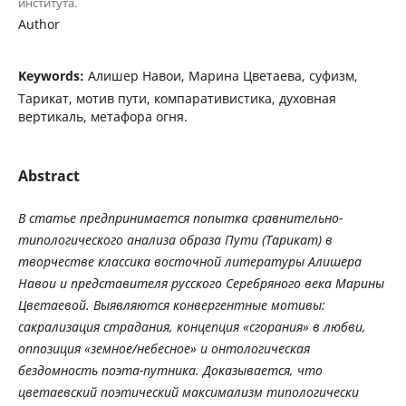
института.
Author
Keywords:
Алишер Навои, Марина Цветаева, суфизм,
Тарикат, мотив пути, компаративистика, духовная
вертикаль, метафора огня.
Abstract
В
статье
предпринимается
попытка
сравнительно
-
типологического
анализа
образа
Пути
(
Тарикат
)
в
творчестве
классика
восточной
литературы
Алишера
Навои
и
представителя
русского
Серебряного
века
Марины
Цветаевой
.
Выявляются
конвергентные
мотивы
:
сакрализация
страдания
,
концепция
«
сгорания
»
в
любви
,
оппозиция
«
земное
/
небесное
»
и
онтологическая
бездомность
поэта
-
путника
.
Доказывается
,
что
цветаевский
поэтический
максимализм
типологически