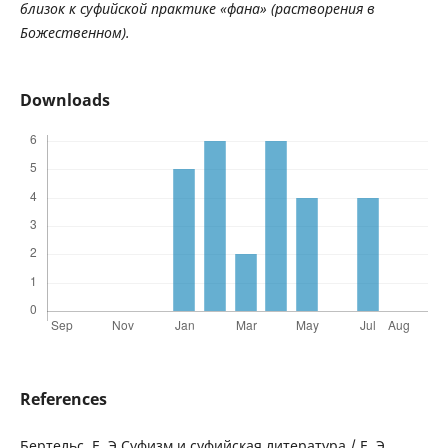
близок
к
суфийской
практике
«
фана
»
(
растворения
в
Божественном
).
Downloads
References
Бертельс, Е. Э.Суфизм и суфийская литература / Е. Э.