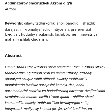
Abdunazarov Shoxruxbek Akrom o'g'li
Author
Keywords:
oilaviy tadbirkorlik, aholi bandligi, ishsizlik
darajasi, mikromoliya, soliq imtiyozlari, preferensial
kreditlar, hududiy rivojlanish, kichik biznes, innovatsiya,
mahalliy ishlab chiqarish.
Abstract
Ushbu ishda O'zbekistonda aholi bandligini ta'minlashda oilaviy
tadbirkorlikning tutgan o'rni va uning ijtimoiy-iqtisodiy
ahamiyati chuqur tahlil qilinadi. Oilaviy tadbirkorlik
mamlakatda ishsizlik darajasini kamaytirish, aholi
daromadlarini oshirish va hududlarning barqaror rivojlanishini
ta'minlashda muhim bo'lib xizmat qiladi. Tahlillar shuni
ko'rsatadiki, oilaviy tadbirkorlikka berilayotgan soliq
imtiyozlari, moliyaviy ko'mak (preferensial kreditlar) va