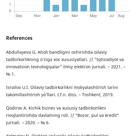
References
Abdullayeva G. Aholi bandligini oshirishda oilaviy
tadbirkorlikning o‘ziga xos xususiyatlari. // "Iqtisodiyot va
innovatsion texnologiyalar" ilmiy elektron jurnali. – 2021. –
№ 1.
Isroilov U.I. Oilaviy tadbirkorlikni moliyalashtirish larini
takomillashtirish yo‘llari. I.f.n. diss. – Toshkent, 2019.
Qodirov A. Kichik biznes va xususiy tadbirkorlikni
rivojlantirishda davlatning roli. // "Bozor, pul va kredit"
jurnali. – 2020. – № 6.
Xolmatov N. Qishloq joylarida oilaviy tadbirkorlikni